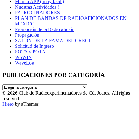
Mumla APP ( muy fácil )
Nuestras Actividades !
PATROCINADORES
PLAN DE BANDAS DE RADIOAFICIONADOS EN
MEXICO
Promoción de la Radio afición
Propagación
SALÓN DE LA FAMA DEL CRECJ
Solicitud de Ingreso
SOTA y POTA
W5WIN
WaveLog
PUBLICACIONES POR CATEGORÍA
PUBLICACIONES
POR
© 2026 Club de Radioexperimentadores de Cd. Juarez. All rights
CATEGORÍA
reserved.
Hiero
by aThemes