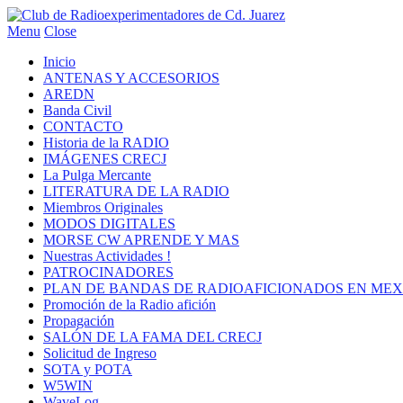
Menu
Close
Inicio
ANTENAS Y ACCESORIOS
AREDN
Banda Civil
CONTACTO
Historia de la RADIO
IMÁGENES CRECJ
La Pulga Mercante
LITERATURA DE LA RADIO
Miembros Originales
MODOS DIGITALES
MORSE CW APRENDE Y MAS
Nuestras Actividades !
PATROCINADORES
PLAN DE BANDAS DE RADIOAFICIONADOS EN MEX
Promoción de la Radio afición
Propagación
SALÓN DE LA FAMA DEL CRECJ
Solicitud de Ingreso
SOTA y POTA
W5WIN
WaveLog