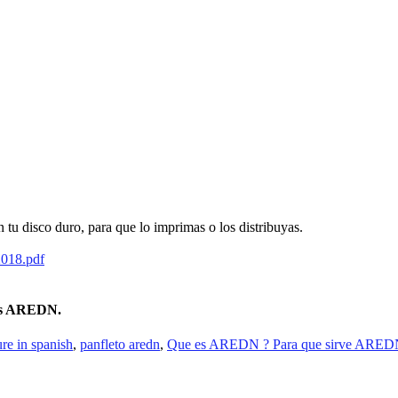
n tu disco duro, para que lo imprimas o los distribuyas.
2018.pdf
 es AREDN.
e in spanish
,
panfleto aredn
,
Que es AREDN ? Para que sirve ARED