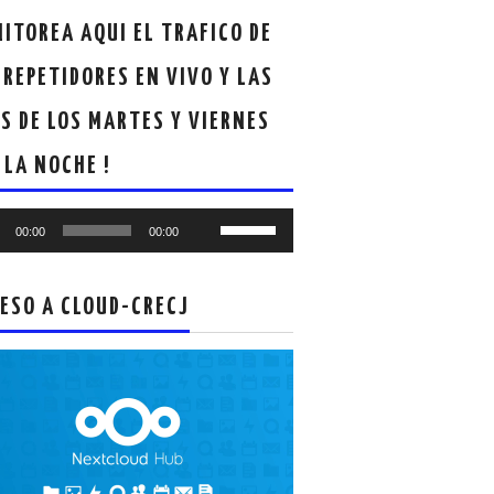
ITOREA AQUI EL TRAFICO DE
 REPETIDORES EN VIVO Y LAS
S DE LOS MARTES Y VIERNES
 LA NOCHE !
oductor
Utiliza
00:00
00:00
las
teclas
de
ESO A CLOUD-CRECJ
flecha
arriba/abajo
para
aumentar
o
disminuir