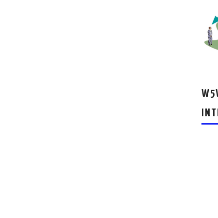
W5W
INT