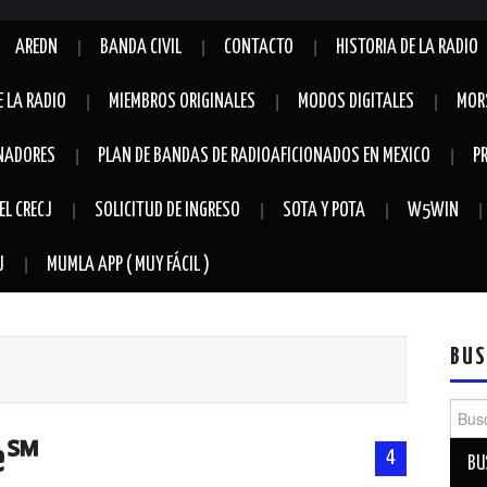
AREDN
BANDA CIVIL
CONTACTO
HISTORIA DE LA RADIO
E LA RADIO
MIEMBROS ORIGINALES
MODOS DIGITALES
MOR
NADORES
PLAN DE BANDAS DE RADIOAFICIONADOS EN MEXICO
P
EL CRECJ
SOLICITUD DE INGRESO
SOTA Y POTA
W5WIN
J
MUMLA APP ( MUY FÁCIL )
BUS
Busca
re℠
4