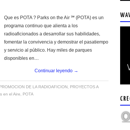
WA
Que es POTA ? Parks on the Air ℠ (POTA) es un
programa continuo que alienta a los
radioaficionados a desarrollar sus habilidades,
fomentar la convivencia y demostrar el pasatiempo
y servicio al público. Hay miles de parques
disponibles en…
Continuar leyendo
→
PROMOCION DE LA RADIOAFICION
,
PROYECTOS A
 en el Aire
,
POTA
CRE