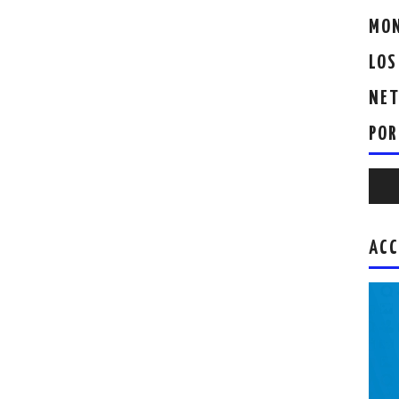
MON
LOS
NET
POR
Repr
de
audio
ACC