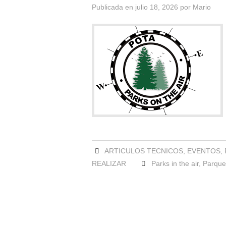
Publicada en
julio 18, 2026
por
Mario
ARTICULOS TECNICOS
,
EVENTOS
,
REALIZAR
Parks in the air
,
Parques