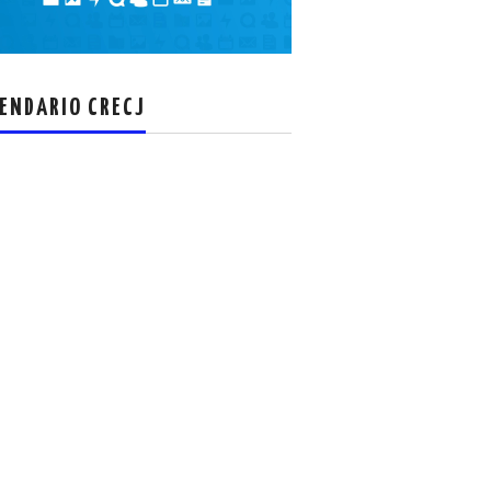
el
volumen.
ENDARIO CRECJ