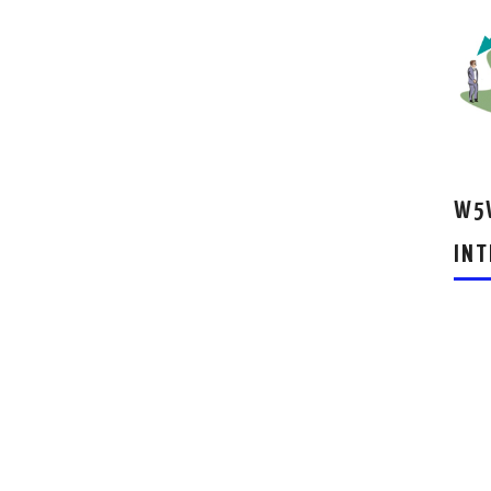
W5W
INT