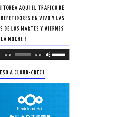
ITOREA AQUI EL TRAFICO DE
 REPETIDORES EN VIVO Y LAS
S DE LOS MARTES Y VIERNES
 LA NOCHE !
oductor
Utiliza
00:00
00:00
las
teclas
de
ESO A CLOUD-CRECJ
flecha
arriba/abajo
para
aumentar
o
disminuir