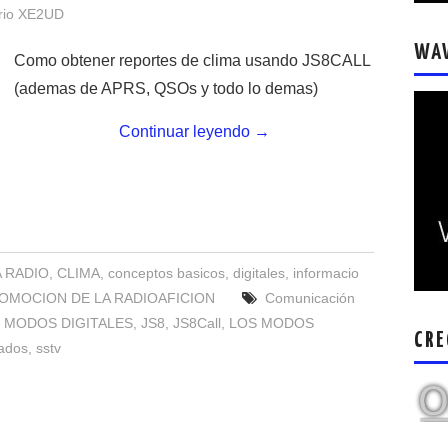
rio XE2UD
WA
Como obtener reportes de clima usando JS8CALL
(ademas de APRS, QSOs y todo lo demas)
Continuar leyendo
→
A RADIO
,
CLIMA
,
conceptos basicos
,
digitales
,
informacio
OMOCION DE LA RADIOAFICION
Comunicación
 MODOS DIGITALES
,
JS8
,
JS8Call
,
LOS MODOS
CRE
cados
,
sstv