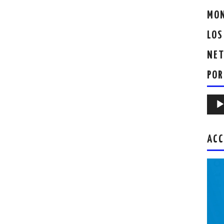
MON
LOS
NET
POR
Repr
de
audio
ACC