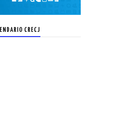
el
volumen.
ENDARIO CRECJ