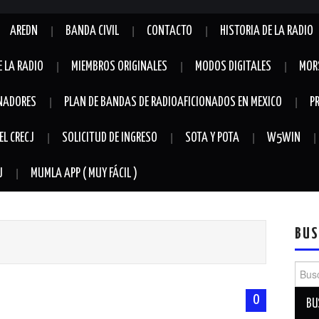
AREDN
BANDA CIVIL
CONTACTO
HISTORIA DE LA RADIO
E LA RADIO
MIEMBROS ORIGINALES
MODOS DIGITALES
MOR
NADORES
PLAN DE BANDAS DE RADIOAFICIONADOS EN MEXICO
P
EL CRECJ
SOLICITUD DE INGRESO
SOTA Y POTA
W5WIN
J
MUMLA APP ( MUY FÁCIL )
BUS
Busca
0