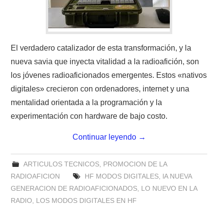
W5WIN
WAVELOG
El verdadero catalizador de esta transformación, y la
AUTENTIFICACIÓN DE MIEMBROS DEL
nueva savia que inyecta vitalidad a la radioafición, son
los jóvenes radioaficionados emergentes. Estos «nativos
CRECJ
digitales» crecieron con ordenadores, internet y una
mentalidad orientada a la programación y la
MUMLA APP ( MUY FÁCIL )
experimentación con hardware de bajo costo.
Continuar leyendo
→
ARTICULOS TECNICOS
,
PROMOCION DE LA
RADIOAFICION
HF MODOS DIGITALES
,
lA NUEVA
GENERACION DE RADIOAFICIONADOS
,
LO NUEVO EN LA
RADIO
,
LOS MODOS DIGITALES EN HF