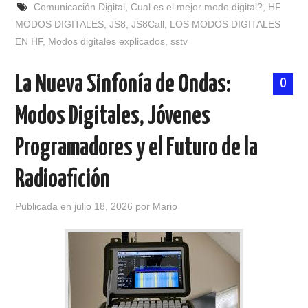
NUESTRAS ACTIVIDADES !
Comunicación Digital
,
Cual es el mejor modo digital?
,
HF
MODOS DIGITALES
,
JS8
,
JS8Call
,
LOS MODOS DIGITALES
PATROCINADORES
EN HF
,
Modos digitales explicados
,
sstv
PLAN DE BANDAS DE
La Nueva Sinfonía de Ondas:
0
RADIOAFICIONADOS EN MEXICO
Modos Digitales, Jóvenes
Programadores y el Futuro de la
PROMOCIÓN DE LA RADIO AFICIÓN
Radioafición
PROPAGACIÓN
Publicada en
julio 18, 2026
por
Mario
SALÓN DE LA FAMA DEL CRECJ
SOLICITUD DE INGRESO
SOTA Y POTA