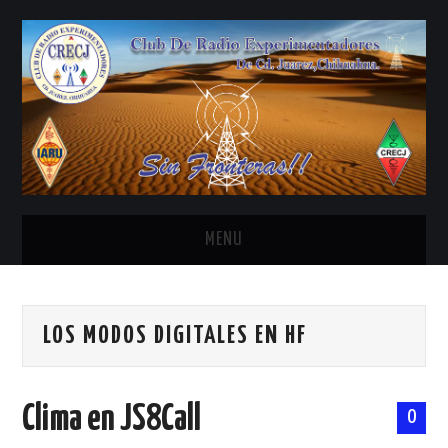
MENU
INICIO
LOS MODOS DIGITALES EN HF
ANTENAS Y ACCESORIOS
AREDN
Clima en JS8Call
0
BANDA CIVIL