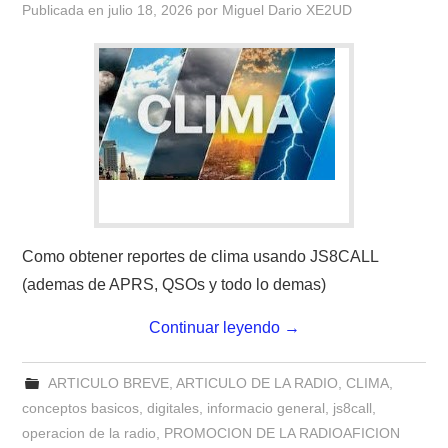
Publicada en
julio 18, 2026
por
Miguel Dario XE2UD
CONTACTO
HISTORIA DE LA RADIO
IMÁGENES CRECJ
LA PULGA MERCANTE
LITERATURA DE LA RADIO
Como obtener reportes de clima usando JS8CALL
(ademas de APRS, QSOs y todo lo demas)
MIEMBROS ORIGINALES
Continuar leyendo
→
MODOS DIGITALES
ARTICULO BREVE
,
ARTICULO DE LA RADIO
,
CLIMA
,
MORSE CW APRENDE Y MAS
conceptos basicos
,
digitales
,
informacio general
,
js8call
,
operacion de la radio
,
PROMOCION DE LA RADIOAFICION