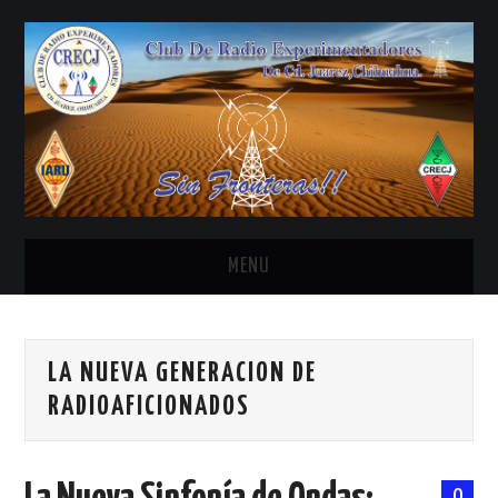
MENU
INICIO
LA NUEVA GENERACION DE
ANTENAS Y ACCESORIOS
RADIOAFICIONADOS
AREDN
BANDA CIVIL
0