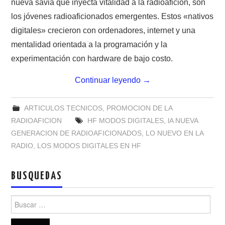
nueva savia que inyecta vitalidad a la radioafición, son
NUESTRAS ACTIVIDADES !
los jóvenes radioaficionados emergentes. Estos «nativos
PATROCINADORES
digitales» crecieron con ordenadores, internet y una
mentalidad orientada a la programación y la
PLAN DE BANDAS DE
experimentación con hardware de bajo costo.
RADIOAFICIONADOS EN MEXICO
Continuar leyendo
→
PROMOCIÓN DE LA RADIO AFICIÓN
ARTICULOS TECNICOS
,
PROMOCION DE LA
RADIOAFICION
HF MODOS DIGITALES
,
lA NUEVA
PROPAGACIÓN
GENERACION DE RADIOAFICIONADOS
,
LO NUEVO EN LA
RADIO
,
LOS MODOS DIGITALES EN HF
SALÓN DE LA FAMA DEL CRECJ
BUSQUEDAS
SOLICITUD DE INGRESO
Buscar:
SOTA Y POTA