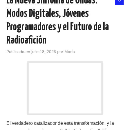
La Nueva Sinfonía de Ondas:
Modos Digitales, Jóvenes
CONTACTO
Programadores y el Futuro de la
HISTORIA DE LA RADIO
Radioafición
IMÁGENES CRECJ
Publicada en
julio 18, 2026
por
Mario
LA PULGA MERCANTE
LITERATURA DE LA RADIO
MIEMBROS ORIGINALES
MODOS DIGITALES
MORSE CW APRENDE Y MAS
El verdadero catalizador de esta transformación, y la