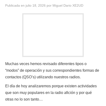
W5WIN
Publicada en
julio 18, 2026
por
Miguel Dario XE2UD
WAVELOG
AUTENTIFICACIÓN DE MIEMBROS DEL
CRECJ
MUMLA APP ( MUY FÁCIL )
Muchas veces hemos revisado diferentes tipos o
“modos” de operación y sus correspondientes formas de
contactos (QSO’s) utilizando nuestros radios.
El día de hoy analizaremos porque existen actividades
que son muy populares en la radio afición y por qué
otras no lo son tanto…