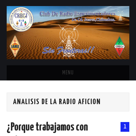
MENU
INICIO
ANALISIS DE LA RADIO AFICION
ANTENAS Y ACCESORIOS
AREDN
¿Porque trabajamos con
1
BANDA CIVIL