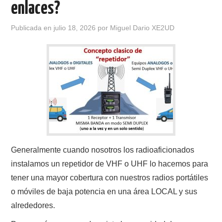
enlaces?
CONTACTO
Publicada en
julio 18, 2026
por
Miguel Dario XE2UD
HISTORIA DE LA RADIO
IMÁGENES CRECJ
LA PULGA MERCANTE
LITERATURA DE LA RADIO
MIEMBROS ORIGINALES
Generalmente cuando nosotros los radioaficionados
instalamos un repetidor de VHF o UHF lo hacemos para
MODOS DIGITALES
tener una mayor cobertura con nuestros radios portátiles
o móviles de baja potencia en una área LOCAL y sus
MORSE CW APRENDE Y MAS
alrededores.