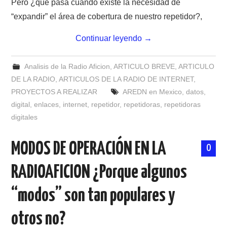
Pero ¿qué pasa cuando existe la necesidad de
NUESTRAS ACTIVIDADES !
“expandir” el área de cobertura de nuestro repetidor?,
PATROCINADORES
Continuar leyendo
→
PLAN DE BANDAS DE
Analisis de la Radio Aficion
,
ARTICULO BREVE
,
ARTICULO
DE LA RADIO
,
ARTICULOS DE LA RADIO DE INTERNET
,
RADIOAFICIONADOS EN MEXICO
PROYECTOS A REALIZAR
AREDN en Mexico
,
datos
,
digital
,
enlaces
,
internet
,
repetidor
,
repetidoras
,
repetidoras
PROMOCIÓN DE LA RADIO AFICIÓN
digitales
PROPAGACIÓN
MODOS DE OPERACIÓN EN LA
0
SALÓN DE LA FAMA DEL CRECJ
RADIOAFICION ¿Porque algunos
SOLICITUD DE INGRESO
“modos” son tan populares y
SOTA Y POTA
otros no?