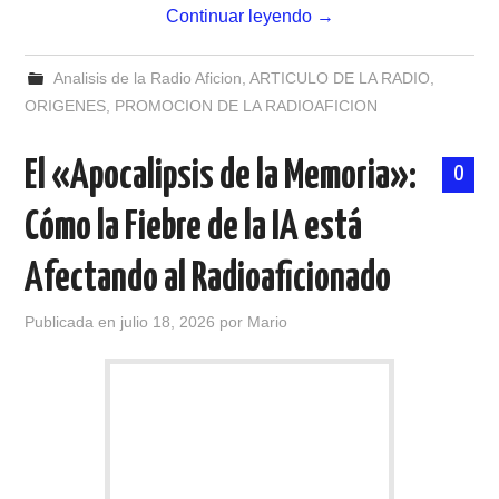
Continuar leyendo
→
Analisis de la Radio Aficion
,
ARTICULO DE LA RADIO
,
ORIGENES
,
PROMOCION DE LA RADIOAFICION
El «Apocalipsis de la Memoria»:
0
Cómo la Fiebre de la IA está
Afectando al Radioaficionado
Publicada en
julio 18, 2026
por
Mario