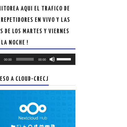
ITOREA AQUI EL TRAFICO DE
 REPETIDORES EN VIVO Y LAS
S DE LOS MARTES Y VIERNES
 LA NOCHE !
oductor
Utiliza
00:00
00:00
las
teclas
de
ESO A CLOUD-CRECJ
flecha
arriba/abajo
para
aumentar
o
disminuir