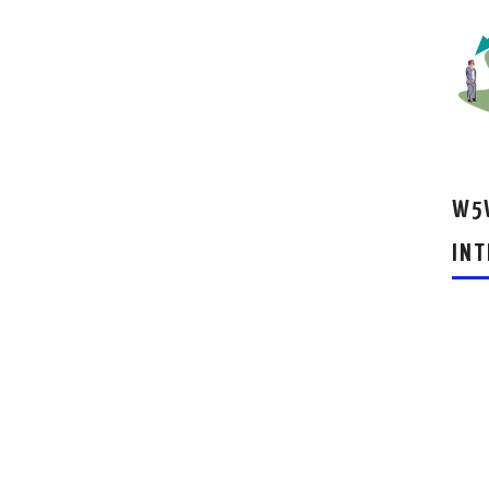
W5W
INT