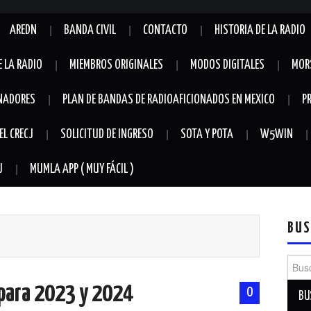
AREDN
BANDA CIVIL
CONTACTO
HISTORIA DE LA RADIO
E LA RADIO
MIEMBROS ORIGINALES
MODOS DIGITALES
MOR
NADORES
PLAN DE BANDAS DE RADIOAFICIONADOS EN MEXICO
P
EL CRECJ
SOLICITUD DE INGRESO
SOTA Y POTA
W5WIN
J
MUMLA APP ( MUY FÁCIL )
BUS
Busca
para 2023 y 2024
0