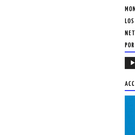
MON
LOS
NET
POR
Repr
de
audio
ACC