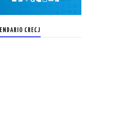
el
volumen.
ENDARIO CRECJ