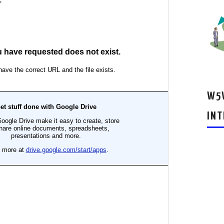
W5W
INT