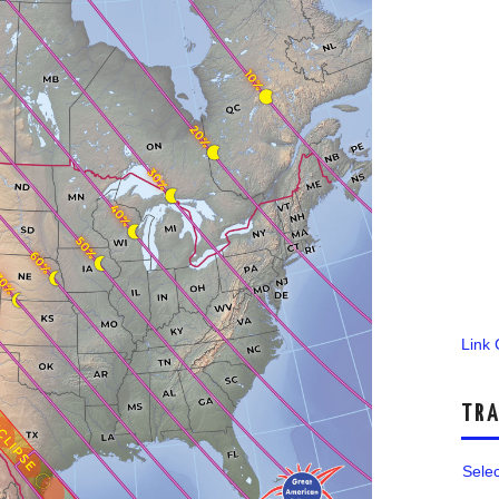
Link
TRA
Sele