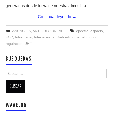
NUESTRAS ACTIVIDADES !
generadas desde fuera de nuestra atmosfera.
PATROCINADORES
Continuar leyendo
→
PLAN DE BANDAS DE
ANUNCIOS
,
ARTICULO BREVE
epectro
,
espacio
,
FCC
,
Informacio
,
Interferencia
,
Radioaficion en el mundo
,
RADIOAFICIONADOS EN MEXICO
regulacion
,
UHF
PROMOCIÓN DE LA RADIO AFICIÓN
BUSQUEDAS
PROPAGACIÓN
Buscar:
SALÓN DE LA FAMA DEL CRECJ
SOLICITUD DE INGRESO
WAVELOG
SOTA Y POTA