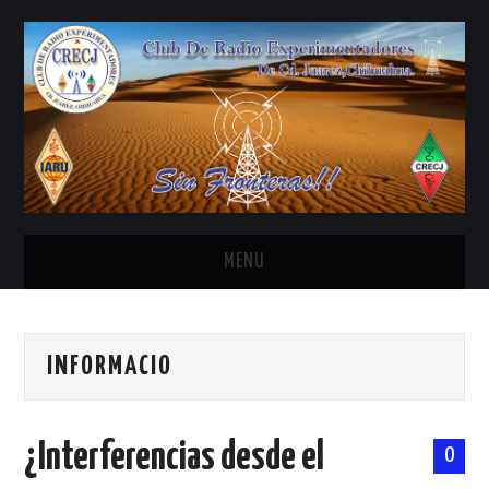
MENU
INICIO
INFORMACIO
ANTENAS Y ACCESORIOS
AREDN
¿Interferencias desde el
0
BANDA CIVIL