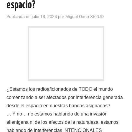
espacio?
CONTACTO
Publicada en
julio 18, 2026
por
Miguel Dario XE2UD
HISTORIA DE LA RADIO
IMÁGENES CRECJ
LA PULGA MERCANTE
LITERATURA DE LA RADIO
MIEMBROS ORIGINALES
¿Estamos los radioaficionados de TODO el mundo
comenzando a ser afectados por interferencia generada
MODOS DIGITALES
desde el espacio en nuestras bandas asignadas?
… Y no… no estamos hablando de una invasión
MORSE CW APRENDE Y MAS
alienígena ni de los efectos de la naturaleza, estamos
hablando de interferencias INTENCIONALES