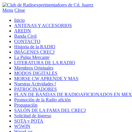
Menu
Close
Inicio
ANTENAS Y ACCESORIOS
AREDN
Banda Civil
CONTACTO
Historia de la RADIO
IMÁGENES CRECJ
La Pulga Mercante
LITERATURA DE LA RADIO
Miembros Originales
MODOS DIGITALES
MORSE CW APRENDE Y MAS
Nuestras Actividades !
PATROCINADORES
PLAN DE BANDAS DE RADIOAFICIONADOS EN MEX
Promoción de la Radio afición
Propagación
SALÓN DE LA FAMA DEL CRECJ
Solicitud de Ingreso
SOTA y POTA
W5WIN
WaveLog