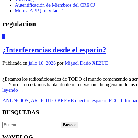
Autentificación de Miembros del CRECJ
Mumla APP ( muy fácil )
regulacion
0
¿Interferencias desde el espacio?
Publicada en
julio 18, 2026
por
Miguel Dario XE2UD
¿Estamos los radioaficionados de TODO el mundo comenzando a ser af
… Y no… no estamos hablando de una invasión alienígena ni de los 
leyendo
→
ANUNCIOS
,
ARTICULO BREVE
epectro
,
espacio
,
FCC
,
Informac
BUSQUEDAS
Buscar:
WAVELOG