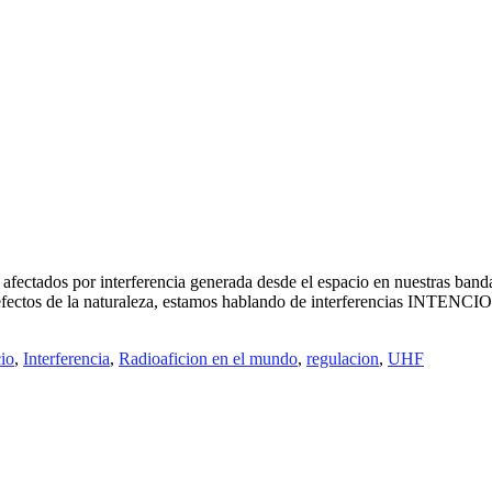
ectados por interferencia generada desde el espacio en nuestras band
efectos de la naturaleza, estamos hablando de interferencias INTENC
io
,
Interferencia
,
Radioaficion en el mundo
,
regulacion
,
UHF