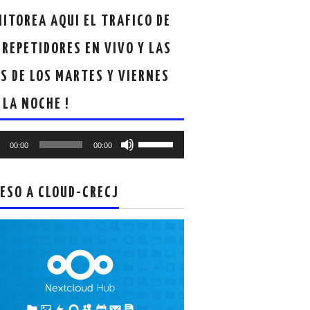
ITOREA AQUI EL TRAFICO DE
 REPETIDORES EN VIVO Y LAS
S DE LOS MARTES Y VIERNES
 LA NOCHE !
oductor
Utiliza
00:00
00:00
las
teclas
de
ESO A CLOUD-CRECJ
flecha
arriba/abajo
para
aumentar
o
disminuir