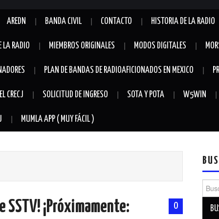
AREDN
BANDA CIVIL
CONTACTO
HISTORIA DE LA RADIO
E LA RADIO
MIEMBROS ORIGINALES
MODOS DIGITALES
MOR
NADORES
PLAN DE BANDAS DE RADIOAFICIONADOS EN MEXICO
P
EL CRECJ
SOLICITUD DE INGRESO
SOTA Y POTA
W5WIN
J
MUMLA APP ( MUY FÁCIL )
BUS
Busca
e SSTV! ¡Próximamente:
0