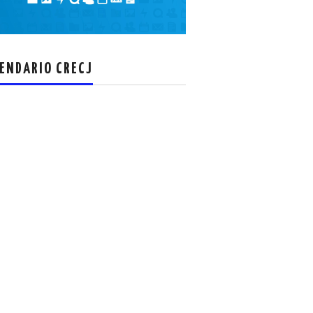
el
volumen.
ENDARIO CRECJ