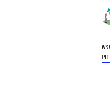
W5W
INT