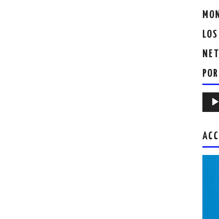
MON
LOS
NET
POR
Repr
de
audio
ACC