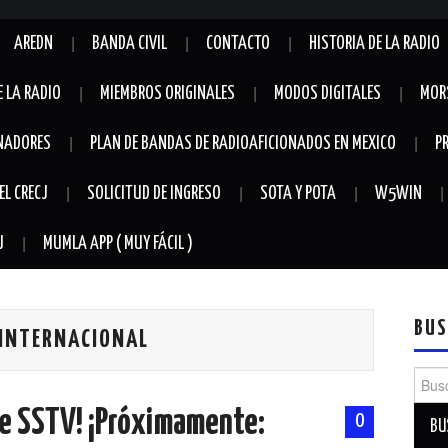
AREDN
BANDA CIVIL
CONTACTO
HISTORIA DE LA RADIO
E LA RADIO
MIEMBROS ORIGINALES
MODOS DIGITALES
MOR
NADORES
PLAN DE BANDAS DE RADIOAFICIONADOS EN MEXICO
P
EL CRECJ
SOLICITUD DE INGRESO
SOTA Y POTA
W5WIN
J
MUMLA APP ( MUY FÁCIL )
BUS
 INTERNACIONAL
Busca
e SSTV! ¡Próximamente:
0