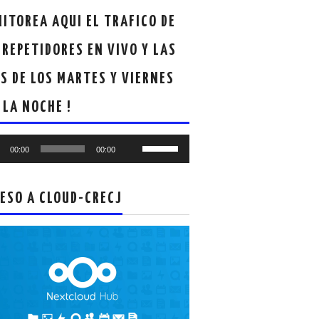
ITOREA AQUI EL TRAFICO DE
 REPETIDORES EN VIVO Y LAS
S DE LOS MARTES Y VIERNES
 LA NOCHE !
oductor
Utiliza
00:00
00:00
las
teclas
de
ESO A CLOUD-CRECJ
flecha
arriba/abajo
para
aumentar
o
disminuir