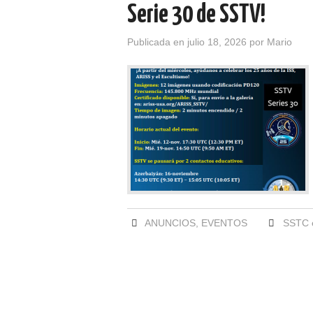
Serie 30 de SSTV!
Publicada en
julio 18, 2026
por
Mario
ANUNCIOS
,
EVENTOS
SSTC e