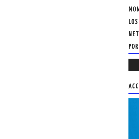
MON
LOS
NET
POR
Repr
de
audio
ACC