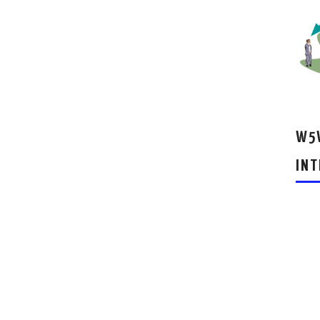
W5W
INT