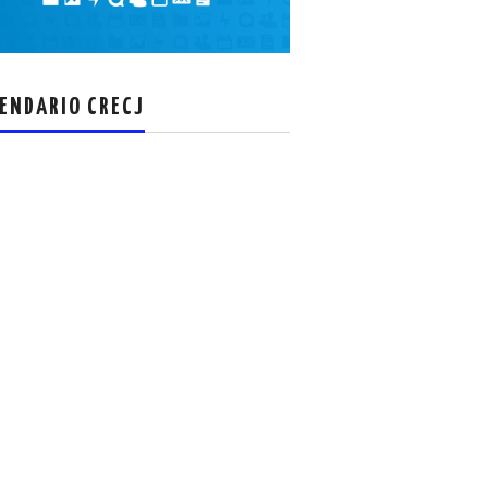
el
volumen.
ENDARIO CRECJ