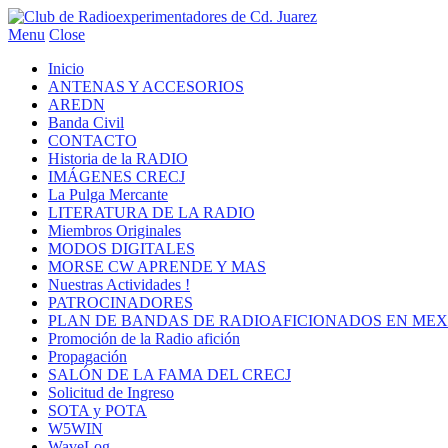
Menu
Close
Inicio
ANTENAS Y ACCESORIOS
AREDN
Banda Civil
CONTACTO
Historia de la RADIO
IMÁGENES CRECJ
La Pulga Mercante
LITERATURA DE LA RADIO
Miembros Originales
MODOS DIGITALES
MORSE CW APRENDE Y MAS
Nuestras Actividades !
PATROCINADORES
PLAN DE BANDAS DE RADIOAFICIONADOS EN MEX
Promoción de la Radio afición
Propagación
SALÓN DE LA FAMA DEL CRECJ
Solicitud de Ingreso
SOTA y POTA
W5WIN
WaveLog