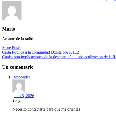
Mario
Amante de la radio.
More Posts
Navegación
Carta Publica a la comunidad Dxista por K1LZ
Cuales son implicaciones de la desaparición u obstaculizacion de la 
de
entradas
Un comentario
Responder
junio 5, 2026
Tony
Necesito contactarte para que me orientes