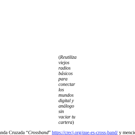
(
Reutiliza
viejos
radios
básicos
para
conectar
los
mundos
digital y
análogo
sin
vaciar tu
cartera
)
Banda Cruzada “
Crossband
”
https://crecj.org/que-es-cross-band/
y mencio