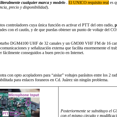
 literalmente cualquier marca y modelo
.
El UNICO requisito real
es q
cia, precio y disponibilidad
).
tos controladores cuya única función es activar el PTT del otro radio,
p
ades con el cautín, y de que puedas obtener un punto de voltaje del C
 Mototurbo DGM4100 UHF de 32 canales y un GM300 VHF FM de 16 canal
e comunicaciones y señalización externa que facilita enormemente el trab
er fácilmente conseguidos a buen precio en Internet.
a con opto acopladores para “aislar” voltajes parásitos entre los 2 rad
bilitada para enlaces foraneos en Cd. Juárez sin ningún problema.
Posteriormente se substituyo el
con el mismo circuito y modifica