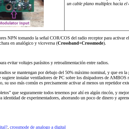
un cable plano multiplex hacia el 
res NPN tomando la señal COR/COS del radio receptor para activar el PT
chara en analógico y viceversa (
Crossband+Crossmode
).
 evitar voltajes parásitos y retroalimentación entre radios.
os radios se mantengan por debajo del 50% máximo nominal, y que en
 sugiere instalar ventiladores de PC sobre los disipadores de AMBOS ra
 su uso más común es precisamente activar al menos un repetidor exter
oletos” que seguramente todos tenemos por ahí en algún rincón, y mejora
tra identidad de experimentadores, ahorrando un poco de dinero y apre
tal?
,
crossmode de analogo a digital