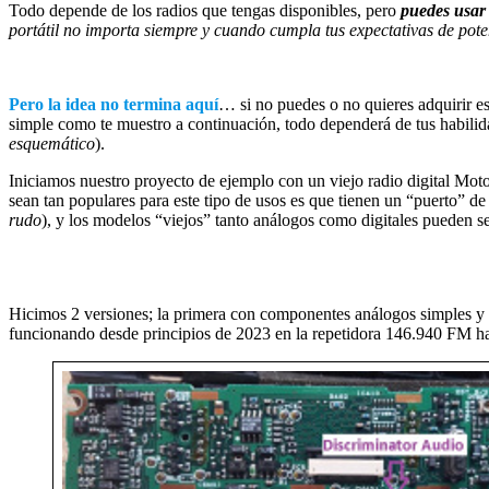
Todo depende de los radios que tengas disponibles, pero
puedes usar
portátil no importa siempre y cuando cumpla tus expectativas de poten
Pero la idea no termina aquí
… si no puedes o no quieres adquirir es
simple como te muestro a continuación, todo dependerá de tus habilid
esquemático
).
Iniciamos nuestro proyecto de ejemplo con un viejo radio digital
sean tan populares para este tipo de usos es que tienen un “puerto” d
rudo
), y los modelos “viejos” tanto análogos como digitales pueden s
Hicimos 2 versiones; la primera con componentes análogos simples y otr
funcionando desde principios de 2023 en la repetidora 146.940 FM ha