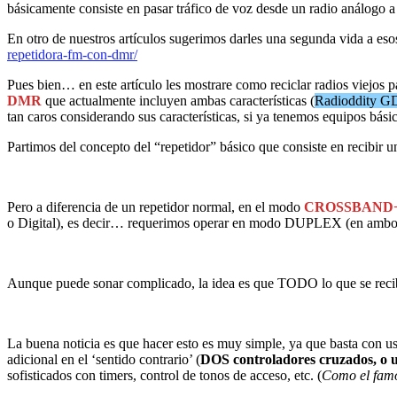
básicamente consiste en pasar tráfico de voz desde un radio análogo a o
En otro de nuestros artículos sugerimos darles una segunda vida a esos
repetidora-fm-con-dmr/
Pues bien… en este artículo les mostrare como reciclar radios viejos 
DMR
que actualmente incluyen ambas características
(
Radioddity GD
tan caros considerando sus características, si ya tenemos equipos bás
Partimos del concepto del “repetidor” básico que consiste en recibir
Pero a diferencia de un repetidor normal, en el modo
CROSSBAND
o Digital), es decir… requerimos operar en modo DUPLEX (en ambo
Aunque puede sonar complicado, la idea es que TODO lo que se recib
La buena noticia es que hacer esto es muy simple, ya que basta con us
adicional en el ‘sentido contrario’ (
DOS controladores cruzados, o
sofisticados con timers, control de tonos de acceso, etc. (
Como el famo