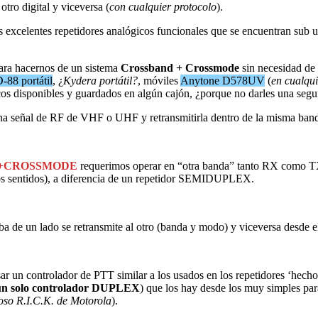
tro digital y viceversa (
con cualquier protocolo
).
 excelentes repetidores analógicos funcionales que se encuentran sub ut
para hacernos de un sistema
Crossband + Crossmode
sin necesidad de
-88 portátil
, ¿
Kydera portátil?
, móviles
Anytone D578UV
(
en cualqui
icos disponibles y guardados en algún cajón, ¿porque no darles una seg
 una señal de RF de VHF o UHF y retransmitirla dentro de la misma banda
+CROSSMODE
requerimos operar en “otra banda” tanto RX como TX
s sentidos), a diferencia de un repetidor SEMIDUPLEX.
a de un lado se retransmite al otro (banda y modo) y viceversa desd
ar un controlador de PTT similar a los usados en los repetidores ‘hecho
 un solo controlador DUPLEX
) que los hay desde los muy simples para
so R.I.C.K. de Motorola
).