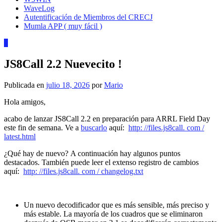
WaveLog
Autentificación de Miembros del CRECJ
Mumla APP ( muy fácil )
0
JS8Call 2.2 Nuevecito !
Publicada en
julio 18, 2026
por
Mario
Hola amigos,
acabo de lanzar JS8Call 2.2 en preparación para ARRL Field Day
este fin de semana. Ve a
buscarlo
aquí:
http: //files.js8call.
com /
latest.html
¿Qué hay de nuevo? A continuación hay algunos puntos
destacados. También puede leer el extenso registro de cambios
aquí:
http: //files.js8call. com / changelog.txt
Un nuevo decodificador que es más sensible, más preciso y
más estable. La mayoría de los cuadros que se eliminaron