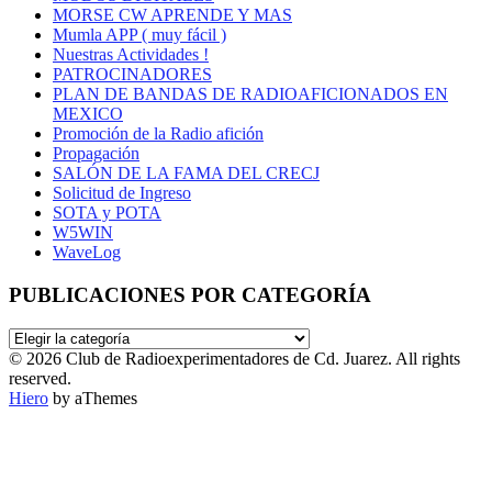
MORSE CW APRENDE Y MAS
Mumla APP ( muy fácil )
Nuestras Actividades !
PATROCINADORES
PLAN DE BANDAS DE RADIOAFICIONADOS EN
MEXICO
Promoción de la Radio afición
Propagación
SALÓN DE LA FAMA DEL CRECJ
Solicitud de Ingreso
SOTA y POTA
W5WIN
WaveLog
PUBLICACIONES POR CATEGORÍA
PUBLICACIONES
POR
© 2026 Club de Radioexperimentadores de Cd. Juarez. All rights
CATEGORÍA
reserved.
Hiero
by aThemes