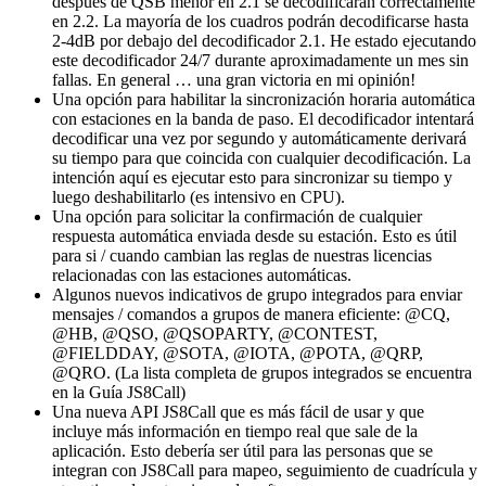
después de QSB menor en 2.1 se decodificarán correctamente
en 2.2. La mayoría de los cuadros podrán decodificarse hasta
2-4dB por debajo del decodificador 2.1. He estado ejecutando
este decodificador 24/7 durante aproximadamente un mes sin
fallas. En general … una gran victoria en mi opinión!
Una opción para habilitar la sincronización horaria automática
con estaciones en la banda de paso. El decodificador intentará
decodificar una vez por segundo y automáticamente derivará
su tiempo para que coincida con cualquier decodificación. La
intención aquí es ejecutar esto para sincronizar su tiempo y
luego deshabilitarlo (es intensivo en CPU).
Una opción para solicitar la confirmación de cualquier
respuesta automática enviada desde su estación. Esto es útil
para si / cuando cambian las reglas de nuestras licencias
relacionadas con las estaciones automáticas.
Algunos nuevos indicativos de grupo integrados para enviar
mensajes / comandos a grupos de manera eficiente: @CQ,
@HB, @QSO, @QSOPARTY, @CONTEST,
@FIELDDAY, @SOTA, @IOTA, @POTA, @QRP,
@QRO. (La lista completa de grupos integrados se encuentra
en la Guía JS8Call)
Una nueva API JS8Call que es más fácil de usar y que
incluye más información en tiempo real que sale de la
aplicación. Esto debería ser útil para las personas que se
integran con JS8Call para mapeo, seguimiento de cuadrícula y