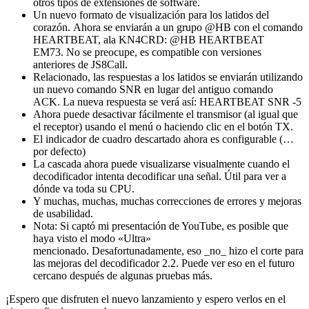
otros tipos de extensiones de software.
Un nuevo formato de visualización para los latidos del
corazón. Ahora se enviarán a un grupo @HB con el comando
HEARTBEAT, ala KN4CRD: @HB HEARTBEAT
EM73. No se preocupe, es compatible con versiones
anteriores de JS8Call.
Relacionado, las respuestas a los latidos se enviarán utilizando
un nuevo comando SNR en lugar del antiguo comando
ACK. La nueva respuesta se verá así: HEARTBEAT SNR -5
Ahora puede desactivar fácilmente el transmisor (al igual que
el receptor) usando el menú o haciendo clic en el botón TX.
El indicador de cuadro descartado ahora es configurable (…
por defecto)
La cascada ahora puede visualizarse visualmente cuando el
decodificador intenta decodificar una señal. Útil para ver a
dónde va toda su CPU.
Y muchas, muchas, muchas correcciones de errores y mejoras
de usabilidad.
Nota: Si captó mi presentación de YouTube, es posible que
haya visto el modo «Ultra»
mencionado. Desafortunadamente, eso _no_ hizo el corte para
las mejoras del decodificador 2.2. Puede ver eso en el futuro
cercano después de algunas pruebas más.
¡Espero que disfruten el nuevo lanzamiento y espero verlos en el