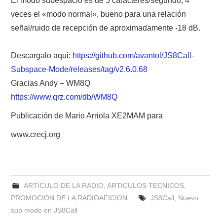
El modo subespacio es de 5 caracteres/segundo, 4
W5WIN
veces el «modo normal», bueno para una relación
señal/ruido de recepción de aproximadamente -18 dB.
WAVELOG
Descargalo aqui:
https://github.com/avantol/JS8Call-
AUTENTIFICACIÓN DE MIEMBROS DEL
Subspace-Mode/releases/tag/v2.6.0.68
CRECJ
Gracias Andy – WM8Q
https://www.qrz.com/db/WM8Q
MUMLA APP ( MUY FÁCIL )
Publicación de Mario Arriola XE2MAM para
www.crecj.org
ARTICULO DE LA RADIO
,
ARTICULOS TECNICOS
,
PROMOCION DE LA RADIOAFICION
JS8Call
,
Nuevo
sub modo en JS8Call