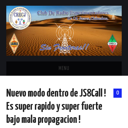
MENU
INICIO
Nuevo modo dentro de JS8Call !
0
ANTENAS Y ACCESORIOS
Es super rapido y super fuerte
AREDN
bajo mala propagacion !
BANDA CIVIL