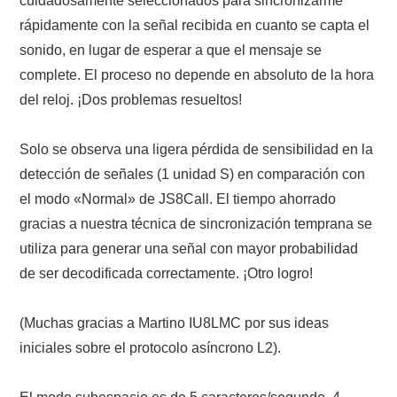
cuidadosamente seleccionados para sincronizarme
NUESTRAS ACTIVIDADES !
rápidamente con la señal recibida en cuanto se capta el
sonido, en lugar de esperar a que el mensaje se
PATROCINADORES
complete. El proceso no depende en absoluto de la hora
PLAN DE BANDAS DE
del reloj. ¡Dos problemas resueltos!
RADIOAFICIONADOS EN MEXICO
Solo se observa una ligera pérdida de sensibilidad en la
detección de señales (1 unidad S) en comparación con
PROMOCIÓN DE LA RADIO AFICIÓN
el modo «Normal» de JS8Call. El tiempo ahorrado
gracias a nuestra técnica de sincronización temprana se
PROPAGACIÓN
utiliza para generar una señal con mayor probabilidad
de ser decodificada correctamente. ¡Otro logro!
SALÓN DE LA FAMA DEL CRECJ
SOLICITUD DE INGRESO
(Muchas gracias a Martino IU8LMC por sus ideas
iniciales sobre el protocolo asíncrono L2).
SOTA Y POTA