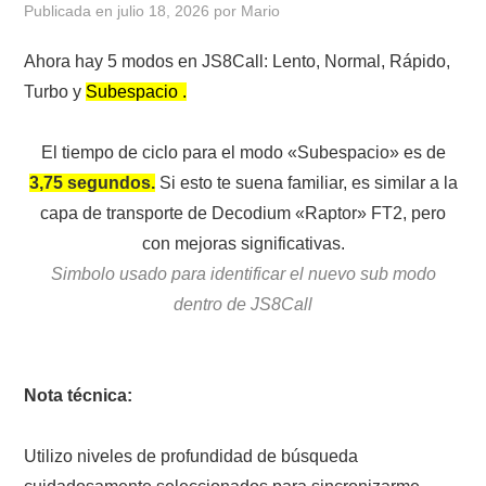
Publicada en
julio 18, 2026
por
Mario
CONTACTO
Ahora hay 5 modos en JS8Call: Lento, Normal, Rápido,
Turbo y
Subespacio .
HISTORIA DE LA RADIO
El tiempo de ciclo para el modo «Subespacio» es de
IMÁGENES CRECJ
3,75 segundos.
Si esto te suena familiar, es similar a la
capa de transporte de Decodium «Raptor» FT2, pero
LA PULGA MERCANTE
con mejoras significativas.
LITERATURA DE LA RADIO
Simbolo usado para identificar el nuevo sub modo
dentro de JS8Call
MIEMBROS ORIGINALES
MODOS DIGITALES
Nota técnica:
MORSE CW APRENDE Y MAS
Utilizo niveles de profundidad de búsqueda