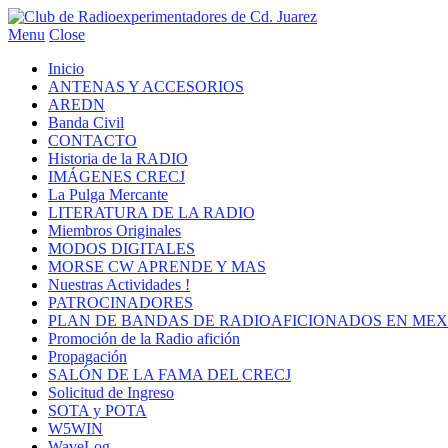
Menu
Close
Inicio
ANTENAS Y ACCESORIOS
AREDN
Banda Civil
CONTACTO
Historia de la RADIO
IMÁGENES CRECJ
La Pulga Mercante
LITERATURA DE LA RADIO
Miembros Originales
MODOS DIGITALES
MORSE CW APRENDE Y MAS
Nuestras Actividades !
PATROCINADORES
PLAN DE BANDAS DE RADIOAFICIONADOS EN MEX
Promoción de la Radio afición
Propagación
SALÓN DE LA FAMA DEL CRECJ
Solicitud de Ingreso
SOTA y POTA
W5WIN
WaveLog