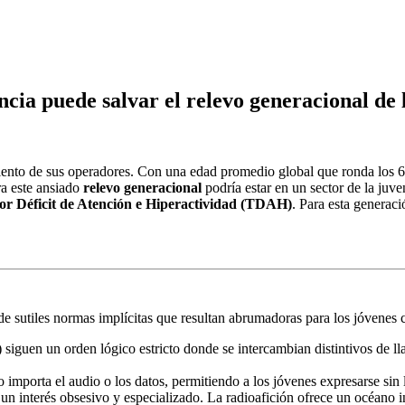
cia puede salvar el relevo generacional de 
imiento de sus operadores. Con una edad promedio global que ronda los 
ra este ansiado
relevo generacional
podría estar en un sector de la juv
or Déficit de Atención e Hiperactividad (TDAH)
. Para esta generaci
de sutiles normas implícitas que resultan abrumadoras para los jóvenes 
guen un orden lógico estricto donde se intercambian distintivos de lla
o importa el audio o los datos, permitiendo a los jóvenes expresarse sin 
 interés obsesivo y especializado. La radioafición ofrece un océano inf