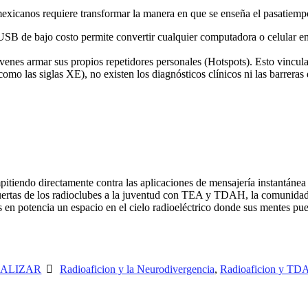
mexicanos requiere transformar la manera en que se enseña el pasatiem
USB de bajo costo permite convertir cualquier computadora o celular en
venes armar sus propios repetidores personales (Hotspots). Esto vincula
omo las siglas XE), no existen los diagnósticos clínicos ni las barrer
itiendo directamente contra las aplicaciones de mensajería instantánea 
s puertas de los radioclubes a la juventud con TEA y TDAH, la comunida
s en potencia un espacio en el cielo radioeléctrico donde sus mentes pue
EALIZAR
Radioaficion y la Neurodivergencia
,
Radioaficion y TD