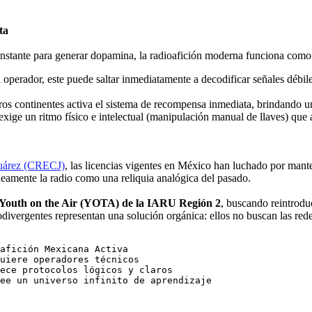
ta
ante para generar dopamina, la radioafición moderna funciona como el
 operador, este puede saltar inmediatamente a decodificar señales débi
tros continentes activa el sistema de recompensa inmediata, brindando 
ge un ritmo físico e intelectual (manipulación manual de llaves) que a
Juárez (CRECJ)
, las licencias vigentes en México han luchado por mante
óneamente la radio como una reliquia analógica del pasado.
Youth on the Air (YOTA) de la IARU Región 2
, buscando reintrodu
odivergentes representan una solución orgánica: ellos no buscan las rede
afición Mexicana Activa

uiere operadores técnicos

ece protocolos lógicos y claros
