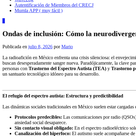
Autentificación de Miembros del CRECJ
Mumla APP ( muy fácil )
3
Ondas de inclusión: Cómo la neurodivergen
Publicada en
julio 8, 2026
por
Mario
La radioafición en México enfrenta una crisis silenciosa: el envejec
buscan desesperadamente sangre nueva. Paradójicamente, la clave pa
personas con
Trastorno del Espectro Autista (TEA)
y
Trastorno p
un santuario tecnológico idóneo para su desarrollo.
El refugio del espectro autista: Estructura y predictibilidad
Las dinámicas sociales tradicionales en México suelen estar cargadas 
Protocolos predecibles:
Las comunicaciones por radio (QSOs) si
ansiedad social desaparece.
Sin contacto visual obligado:
En el espectro radioeléctrico sol
Canalización del hiperfoco:
El autismo suele acompañarse de un