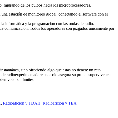
po, migrando de los bulbos hacia los microprocesadores.
 una estación de monitoreo global, conectando el software con el
 la informática y la programación con las ondas de radio.
as de comunicación. Todos los operadores son juzgados únicamente por
instantánea, sino ofreciendo algo que estas no tienen: un reto
d de radioexperimentadores no solo asegura su propia supervivencia
den volar sin límites.
A
,
Radioaficion y TDAH
,
Radioaficion y TEA