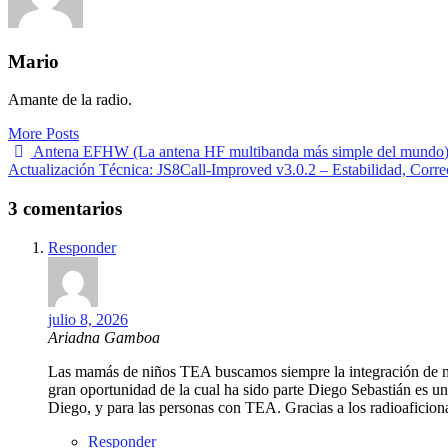
Mario
Amante de la radio.
More Posts
Navegación
Antena EFHW (La antena HF multibanda más simple del mundo
Actualización Técnica: JS8Call-Improved v3.0.2 – Estabilidad, Corr
de
entradas
3 comentarios
Responder
julio 8, 2026
Ariadna Gamboa
Las mamás de niños TEA buscamos siempre la integración de nues
gran oportunidad de la cual ha sido parte Diego Sebastián es u
Diego, y para las personas con TEA. Gracias a los radioafici
Responder