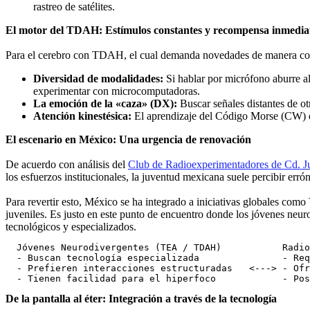
rastreo de satélites.
El motor del TDAH: Estímulos constantes y recompensa inmedia
Para el cerebro con TDAH, el cual demanda novedades de manera const
Diversidad de modalidades:
Si hablar por micrófono aburre al
experimentar con microcomputadoras.
La emoción de la «caza» (DX):
Buscar señales distantes de o
Atención kinestésica:
El aprendizaje del Código Morse (CW) exi
El escenario en México: Una urgencia de renovación
De acuerdo con análisis del
Club de Radioexperimentadores de Cd. 
los esfuerzos institucionales, la juventud mexicana suele percibir err
Para revertir esto, México se ha integrado a iniciativas globales como
juveniles. Es justo en este punto de encuentro donde los jóvenes neur
tecnológicos y especializados.
  Jóvenes Neurodivergentes (TEA / TDAH)           Radio
  - Buscan tecnología especializada               - Req
  - Prefieren interacciones estructuradas   <---> - Ofr
De la pantalla al éter: Integración a través de la tecnología