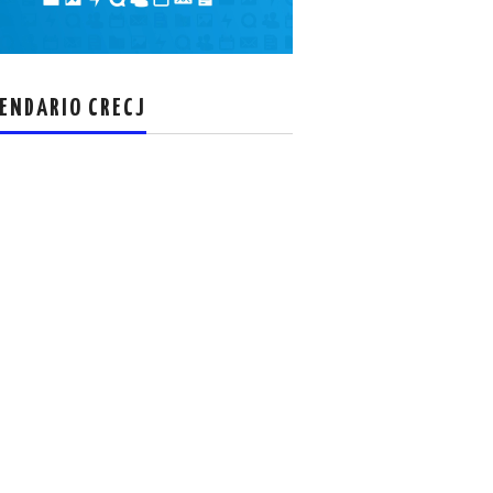
el
volumen.
ENDARIO CRECJ