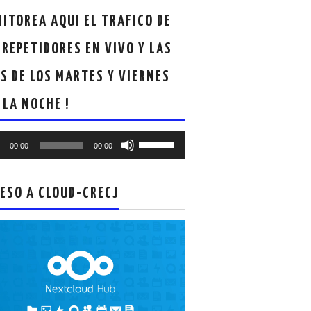
ITOREA AQUI EL TRAFICO DE
 REPETIDORES EN VIVO Y LAS
S DE LOS MARTES Y VIERNES
 LA NOCHE !
oductor
Utiliza
00:00
00:00
las
teclas
de
ESO A CLOUD-CRECJ
flecha
arriba/abajo
para
aumentar
o
disminuir