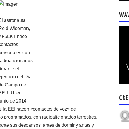
WA
El astronauta
Reid Wiseman,
KF5LKT hace
contactos
personales con
radioaficionados
durante el
ejercicio del Día
de Campo de
EE. UU. en
CRE
junio de 2014
e la EEI hacen «contactos de voz» de
no programados, con radioaficionados terrestres,
ante sus descansos, antes de dormir y antes y