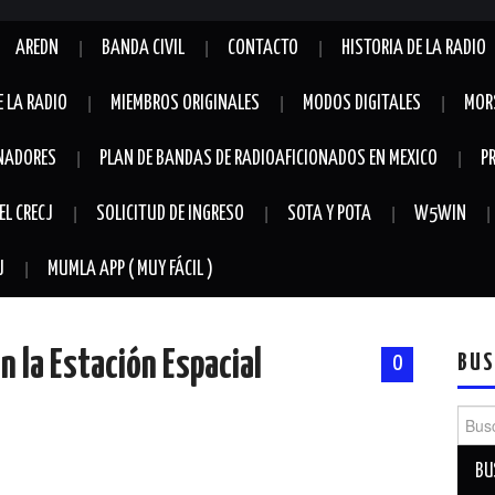
AREDN
BANDA CIVIL
CONTACTO
HISTORIA DE LA RADIO
E LA RADIO
MIEMBROS ORIGINALES
MODOS DIGITALES
MOR
NADORES
PLAN DE BANDAS DE RADIOAFICIONADOS EN MEXICO
P
EL CRECJ
SOLICITUD DE INGRESO
SOTA Y POTA
W5WIN
J
MUMLA APP ( MUY FÁCIL )
 la Estación Espacial
BUS
0
Busca