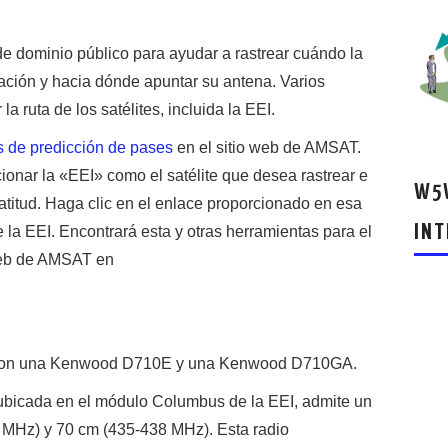
de dominio público para ayudar a rastrear cuándo la
tación y hacia dónde apuntar su antena. Varios
a ruta de los satélites, incluida la EEI.
s de predicción de pases
en el sitio web de AMSAT.
onar la «EEI» como el satélite que desea rastrear e
W5W
latitud. Haga clic en el enlace proporcionado en esa
INT
e la EEI. Encontrará esta y otras herramientas para el
 web de AMSAT en
SS son una Kenwood D710E y una Kenwood D710GA.
icada en el módulo Columbus de la EEI, admite un
 MHz) y 70 cm (435-438 MHz). Esta radio