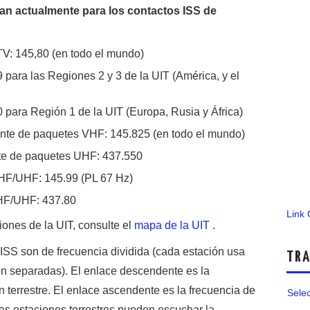
izan actualmente para los contactos ISS de
V: 145,80 (en todo el mundo)
para las Regiones 2 y 3 de la UIT (América, y el
 para Región 1 de la UIT (Europa, Rusia y África)
te de paquetes VHF: 145.825 (en todo el mundo)
te de paquetes UHF: 437.550
HF/UHF: 145.99 (PL 67 Hz)
VHF/UHF: 437.80
Link
ones de la UIT, consulte el
mapa de la UIT
.
SS son de frecuencia dividida (cada estación usa
TRA
ón separadas). El enlace descendente es la
n terrestre. El enlace ascendente es la frecuencia de
Sele
 Las estaciones terrestres pueden escuchar la