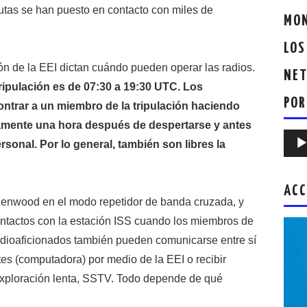
utas se han puesto en contacto con miles de
MON
LOS
ción de la EEI dictan cuándo pueden operar las radios.
NET
 tripulación es de 07:30 a 19:30 UTC. Los
POR
rar a un miembro de la tripulación haciendo
mente una hora después de despertarse y antes
Repr
sonal. Por lo general, también son libres la
de
audio
ACC
 Kenwood en el modo repetidor de banda cruzada, y
ontactos con la estación ISS cuando los miembros de
 radioaficionados también pueden comunicarse entre sí
es (computadora) por medio de la EEI o recibir
xploración lenta, SSTV. Todo depende de qué
.