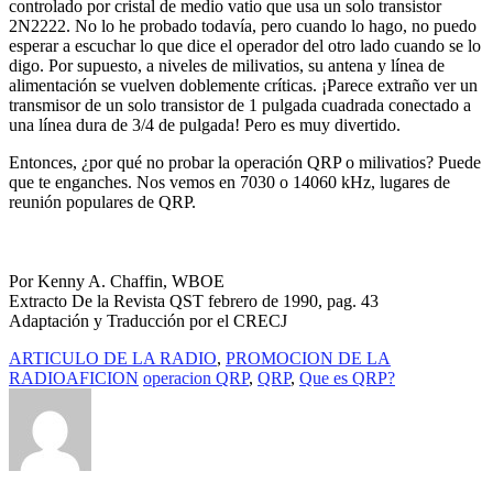
controlado por cristal de medio vatio que usa un solo transistor
2N2222. No lo he probado todavía, pero cuando lo hago, no puedo
esperar a escuchar lo que dice el operador del otro lado cuando se lo
digo. Por supuesto, a niveles de milivatios, su antena y línea de
alimentación se vuelven doblemente críticas. ¡Parece extraño ver un
transmisor de un solo transistor de 1 pulgada cuadrada conectado a
una línea dura de 3/4 de pulgada! Pero es muy divertido.
Entonces, ¿por qué no probar la operación QRP o milivatios? Puede
que te enganches. Nos vemos en 7030 o 14060 kHz, lugares de
reunión populares de QRP.
Por Kenny A. Chaffin, WBOE
Extracto De la Revista QST febrero de 1990, pag. 43
Adaptación y Traducción por el CRECJ
ARTICULO DE LA RADIO
,
PROMOCION DE LA
RADIOAFICION
operacion QRP
,
QRP
,
Que es QRP?