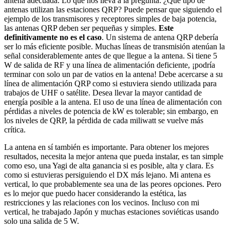
antena adecuada. Lo que nos lleva a la pregunta: ¿Qué tipo de
antenas utilizan las estaciones QRP? Puede pensar que siguiendo el
ejemplo de los transmisores y receptores simples de baja potencia,
las antenas QRP deben ser pequeñas y simples.
Este
definitivamente no es el caso
. Un sistema de antena QRP debería
ser lo más eficiente posible. Muchas líneas de transmisión atenúan la
señal considerablemente antes de que llegue a la antena. Si tiene 5
W de salida de RF y una línea de alimentación deficiente, ¡podría
terminar con solo un par de vatios en la antena! Debe acercarse a su
línea de alimentación QRP como si estuviera siendo utilizada para
trabajos de UHF o satélite. Desea llevar la mayor cantidad de
energía posible a la antena. El uso de una línea de alimentación con
pérdidas a niveles de potencia de kW es tolerable; sin embargo, en
los niveles de QRP, la pérdida de cada miliwatt se vuelve más
crítica.
La antena en sí también es importante. Para obtener los mejores
resultados, necesita la mejor antena que pueda instalar, es tan simple
como eso, una Yagi de alta ganancia si es posible, alta y clara. Es
como si estuvieras persiguiendo el DX más lejano. Mi antena es
vertical, lo que probablemente sea una de las peores opciones. Pero
es lo mejor que puedo hacer considerando la estética, las
restricciones y las relaciones con los vecinos. Incluso con mi
vertical, he trabajado Japón y muchas estaciones soviéticas usando
solo una salida de 5 W.