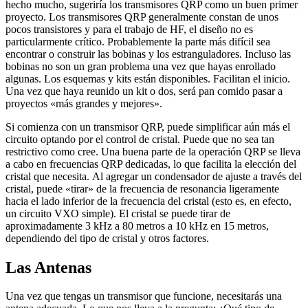
hecho mucho, sugeriría los transmisores QRP como un buen primer
proyecto. Los transmisores QRP generalmente constan de unos
pocos transistores y para el trabajo de HF, el diseño no es
particularmente crítico. Probablemente la parte más difícil sea
encontrar o construir las bobinas y los estranguladores. Incluso las
bobinas no son un gran problema una vez que hayas enrollado
algunas. Los esquemas y kits están disponibles. Facilitan el inicio.
Una vez que haya reunido un kit o dos, será pan comido pasar a
proyectos «más grandes y mejores».
Si comienza con un transmisor QRP, puede simplificar aún más el
circuito optando por el control de cristal. Puede que no sea tan
restrictivo como cree. Una buena parte de la operación QRP se lleva
a cabo en frecuencias QRP dedicadas, lo que facilita la elección del
cristal que necesita. Al agregar un condensador de ajuste a través del
cristal, puede «tirar» de la frecuencia de resonancia ligeramente
hacia el lado inferior de la frecuencia del cristal (esto es, en efecto,
un circuito VXO simple). El cristal se puede tirar de
aproximadamente 3 kHz a 80 metros a 10 kHz en 15 metros,
dependiendo del tipo de cristal y otros factores.
Las Antenas
Una vez que tengas un transmisor que funcione, necesitarás una