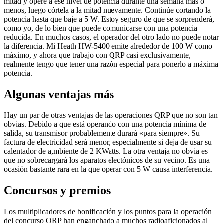
mitad y opere a ese nivel de potencia durante una semana más o
menos, luego córtela a la mitad nuevamente. Continúe cortando la
potencia hasta que baje a 5 W. Estoy seguro de que se sorprenderá,
como yo, de lo bien que puede comunicarse con una potencia
reducida. En muchos casos, el operador del otro lado no puede notar
la diferencia. Mi Heath HW-5400 emite alrededor de 100 W como
máximo, y ahora que trabajo con QRP casi exclusivamente,
realmente tengo que tener una razón especial para ponerlo a máxima
potencia.
Algunas ventajas más
Hay un par de otras ventajas de las operaciones QRP que no son tan
obvias. Debido a que está operando con una potencia mínima de
salida, su transmisor probablemente durará «para siempre». Su
factura de electricidad será menor, especialmente si deja de usar su
calentador de a,mbiente de 2 KWatts. La otra ventaja no obvia es
que no sobrecargará los aparatos electónicos de su vecino. Es una
ocasión bastante rara en la que operar con 5 W causa interferencia.
Concursos y premios
Los multiplicadores de bonificación y los puntos para la operación
del concurso QRP han enganchado a muchos radioaficionados al