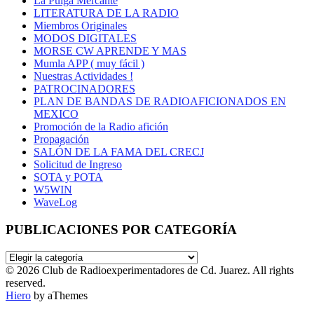
La Pulga Mercante
LITERATURA DE LA RADIO
Miembros Originales
MODOS DIGITALES
MORSE CW APRENDE Y MAS
Mumla APP ( muy fácil )
Nuestras Actividades !
PATROCINADORES
PLAN DE BANDAS DE RADIOAFICIONADOS EN
MEXICO
Promoción de la Radio afición
Propagación
SALÓN DE LA FAMA DEL CRECJ
Solicitud de Ingreso
SOTA y POTA
W5WIN
WaveLog
PUBLICACIONES POR CATEGORÍA
PUBLICACIONES
POR
© 2026 Club de Radioexperimentadores de Cd. Juarez. All rights
CATEGORÍA
reserved.
Hiero
by aThemes