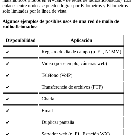
inalámbricos (nodos en el «caló» de redes de radioaficionados). Los
enlaces entre nodos se pueden lograr por Kilometros y Kilometros
solo limitadas por la línea de vista.
Algunos ejemplos de posibles usos de una red de malla de
radioaficionados:
Disponibilidad
Aplicación
Registro de día de campo (p. Ej., N1MM)
✔
Video (por ejemplo, cámaras web)
✔
Teléfono (VoIP)
✔
Transferencia de archivos (FTP)
✔
Charla
✔
Email
✔
Duplicar pantalla
✔
Servidor web (p. Ej., Estación WX)
✔