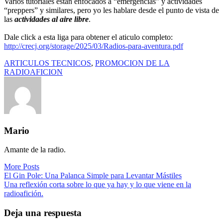
Varios tutoriales están enfocados a “emergencias” y actividades
“preppers” y similares, pero yo les hablare desde el punto de vista de
las
actividades al aire libre
.
Dale click a esta liga para obtener el aticulo completo:
http://crecj.org/storage/2025/03/Radios-para-aventura.pdf
ARTICULOS TECNICOS
,
PROMOCION DE LA
RADIOAFICION
Mario
Amante de la radio.
More Posts
Navegación
El Gin Pole: Una Palanca Simple para Levantar Mástiles
Una reflexión corta sobre lo que ya hay y lo que viene en la
de
radioafición.
entradas
Deja una respuesta