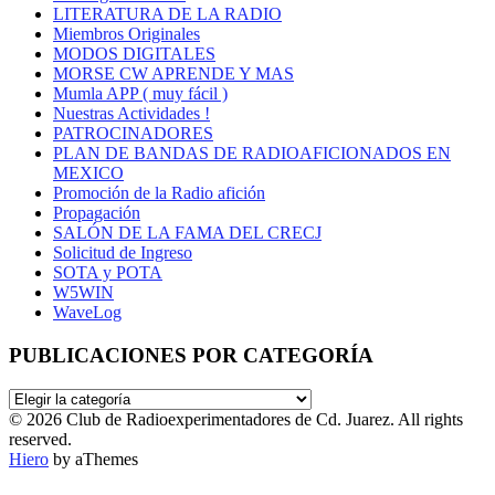
LITERATURA DE LA RADIO
Miembros Originales
MODOS DIGITALES
MORSE CW APRENDE Y MAS
Mumla APP ( muy fácil )
Nuestras Actividades !
PATROCINADORES
PLAN DE BANDAS DE RADIOAFICIONADOS EN
MEXICO
Promoción de la Radio afición
Propagación
SALÓN DE LA FAMA DEL CRECJ
Solicitud de Ingreso
SOTA y POTA
W5WIN
WaveLog
PUBLICACIONES POR CATEGORÍA
PUBLICACIONES
POR
© 2026 Club de Radioexperimentadores de Cd. Juarez. All rights
CATEGORÍA
reserved.
Hiero
by aThemes