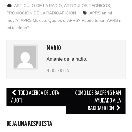
ARTICULO DE LA RADIO
,
ARTICULOS TECNICOS
,
PROMOCION DE LA RADIOAFICION
APRS en mi
movil?
,
APRS Mexico
,
Que es el APRS? Puedo tenerr APRS n
mi telefono?
MARIO
Amante de la radio.
MORE POSTS
Navegación
TODO ACERCA DE JOTA
COMO LOS BAOFENG HAN
de
/ JOTI
AYUDADO A LA
RADIOAFICIÓN
entradas
DEJA UNA RESPUESTA