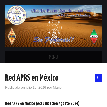
MENU
INICIO
Red APRS en México
0
ANTENAS Y ACCESORIOS
Publicada en
julio 18, 2026
por
Mario
AREDN
Red APRS en México (Actualización Agosto 2024)
BANDA CIVIL