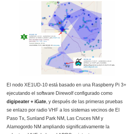
NUESTRAS ACTIVIDADES !
PATROCINADORES
PLAN DE BANDAS DE
RADIOAFICIONADOS EN MEXICO
PROMOCIÓN DE LA RADIO AFICIÓN
PROPAGACIÓN
El nodo XE1UD-10 está basado en una Raspberry Pi 3+
SALÓN DE LA FAMA DEL CRECJ
ejecutando el software Direwolf configurado como
digipeater + iGate
, y después de las primeras pruebas
SOLICITUD DE INGRESO
se enlazo por radio VHF a los sistemas vecinos de El
Paso Tx, Sunland Park NM, Las Cruces NM y
SOTA Y POTA
Alamogordo NM ampliando significativamente la