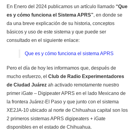
En Enero del 2024 publicamos un artículo llamado
“Que
CONTACTO
es y cómo funciona el Sistema APRS”
, en donde se
da una breve explicación de su historia, conceptos
HISTORIA DE LA RADIO
básicos y uso de este sistema y que puede ser
consultado en el siguiente enlace:
IMÁGENES CRECJ
Que es y cómo funciona el sistema APRS
LA PULGA MERCANTE
Pero el día de hoy les informamos que, después de
LITERATURA DE LA RADIO
mucho esfuerzo, el
Club de Radio Experimentadores
de Ciudad Juárez
ah activado remotamente nuestro
MIEMBROS ORIGINALES
primer iGate – Digipeater APRS en el lado Mexicano de
la frontera Juárez-El Paso y que junto con el sistema
MODOS DIGITALES
XE2JA-10 ubicado al norte de Chihuahua capital son los
2 primeros sistemas APRS digipeaters + iGate
MORSE CW APRENDE Y MAS
disponibles en el estado de Chihuahua.