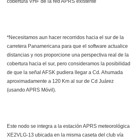
cobertura VHF de la red APRS existente
W5WIN
WAVELOG
AUTENTIFICACIÓN DE MIEMBROS DEL
*Necesitamos aun hacer recorridos hacia el sur de la
carretera Panamericana para que el software actualice
CRECJ
distancias y nos proporcione una perspectiva real de la
cobertura hacia el sur, pero consideramos la posibilidad
MUMLA APP ( MUY FÁCIL )
de que la señal AFSK pudiera llegar a Cd. Ahumada
aproximadamente a 120 Km al sur de Cd Juárez
(usando APRS Móvil).
Este nodo se integra a la estación APRS meteorológica
XE2VLG-13 ubicada en la misma caseta del club vía