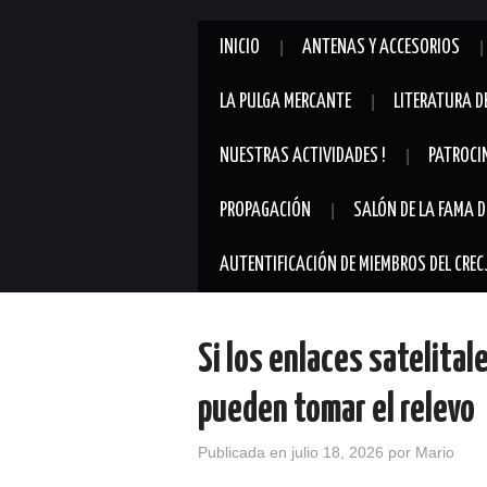
INICIO
ANTENAS Y ACCESORIOS
LA PULGA MERCANTE
LITERATURA D
NUESTRAS ACTIVIDADES !
PATROCI
PROPAGACIÓN
SALÓN DE LA FAMA D
AUTENTIFICACIÓN DE MIEMBROS DEL CREC
Si los enlaces satelital
pueden tomar el relevo
Publicada en
julio 18, 2026
por
Mario