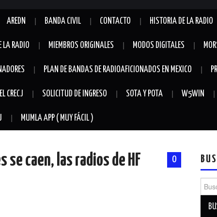
AREDN
BANDA CIVIL
CONTACTO
HISTORIA DE LA RADIO
E LA RADIO
MIEMBROS ORIGINALES
MODOS DIGITALES
MOR
NADORES
PLAN DE BANDAS DE RADIOAFICIONADOS EN MEXICO
P
EL CRECJ
SOLICITUD DE INGRESO
SOTA Y POTA
W5WIN
J
MUMLA APP ( MUY FÁCIL )
es se caen, las radios de HF
BUS
0
Busca