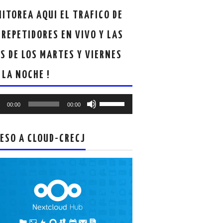
ITOREA AQUI EL TRAFICO DE
 REPETIDORES EN VIVO Y LAS
S DE LOS MARTES Y VIERNES
 LA NOCHE !
oductor
Utiliza
00:00
00:00
las
teclas
de
ESO A CLOUD-CRECJ
flecha
arriba/abajo
para
aumentar
o
disminuir