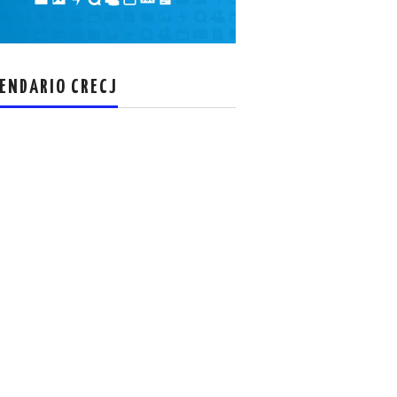
el
volumen.
ENDARIO CRECJ