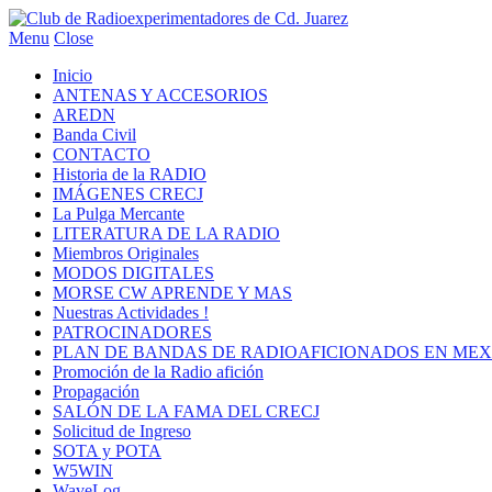
Menu
Close
Inicio
ANTENAS Y ACCESORIOS
AREDN
Banda Civil
CONTACTO
Historia de la RADIO
IMÁGENES CRECJ
La Pulga Mercante
LITERATURA DE LA RADIO
Miembros Originales
MODOS DIGITALES
MORSE CW APRENDE Y MAS
Nuestras Actividades !
PATROCINADORES
PLAN DE BANDAS DE RADIOAFICIONADOS EN MEX
Promoción de la Radio afición
Propagación
SALÓN DE LA FAMA DEL CRECJ
Solicitud de Ingreso
SOTA y POTA
W5WIN
WaveLog