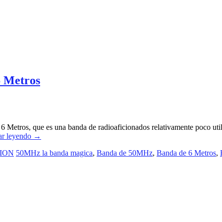
6 Metros
 Metros, que es una banda de radioaficionados relativamente poco utiliz
ar leyendo
→
ION
50MHz la banda magica
,
Banda de 50MHz
,
Banda de 6 Metros
,