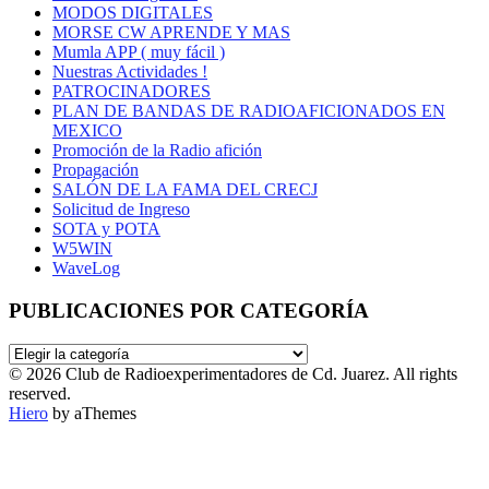
MODOS DIGITALES
MORSE CW APRENDE Y MAS
Mumla APP ( muy fácil )
Nuestras Actividades !
PATROCINADORES
PLAN DE BANDAS DE RADIOAFICIONADOS EN
MEXICO
Promoción de la Radio afición
Propagación
SALÓN DE LA FAMA DEL CRECJ
Solicitud de Ingreso
SOTA y POTA
W5WIN
WaveLog
PUBLICACIONES POR CATEGORÍA
PUBLICACIONES
POR
© 2026 Club de Radioexperimentadores de Cd. Juarez. All rights
CATEGORÍA
reserved.
Hiero
by aThemes