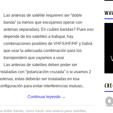
WA
Las antenas de satélite requieren ser “doble
banda” (a menos que escojamos operar con
antenas separadas). En cuáles bandas? Pues eso
depende de los satelites a trabajar, hay
combinaciones posibles de VHF/UHF/HF y habrá
que usar la adecuada combinación para los
transponders que vayamos a usar
Las antenas de satelites deben poder ser
instaladas con “polarización cruzada” o si usamos 2
antenas, estas deberán ser instaladas en esa
CRE
configuración para evitar interferencias mutuas..
Continuar leyendo
→
na doble banda
,
como hacer una antena para satelites
,