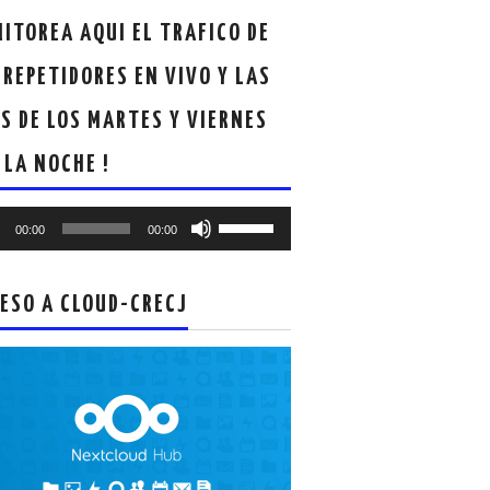
ITOREA AQUI EL TRAFICO DE
 REPETIDORES EN VIVO Y LAS
S DE LOS MARTES Y VIERNES
 LA NOCHE !
oductor
Utiliza
00:00
00:00
las
teclas
de
ESO A CLOUD-CRECJ
flecha
arriba/abajo
para
aumentar
o
disminuir