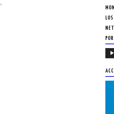
es
MON
LOS
NET
POR
Repr
de
audio
ACC