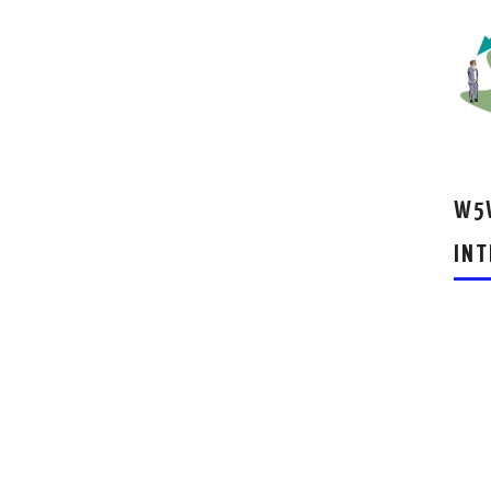
W5W
INT