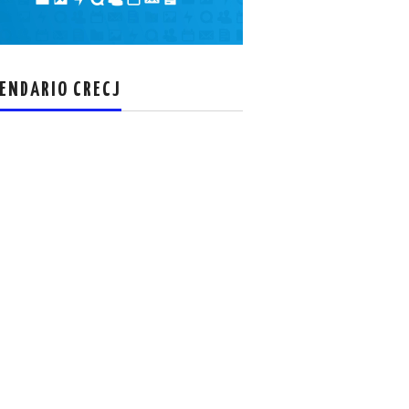
el
volumen.
ENDARIO CRECJ