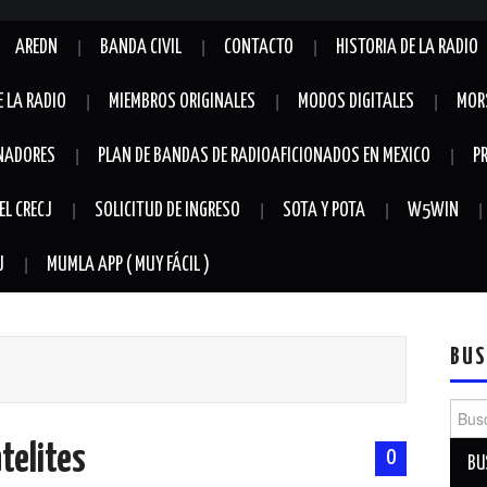
AREDN
BANDA CIVIL
CONTACTO
HISTORIA DE LA RADIO
E LA RADIO
MIEMBROS ORIGINALES
MODOS DIGITALES
MOR
NADORES
PLAN DE BANDAS DE RADIOAFICIONADOS EN MEXICO
P
EL CRECJ
SOLICITUD DE INGRESO
SOTA Y POTA
W5WIN
J
MUMLA APP ( MUY FÁCIL )
BUS
Busca
atelites
0