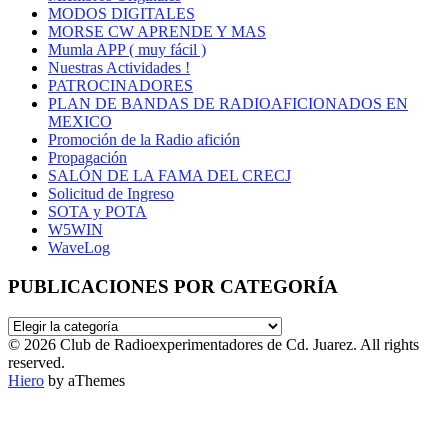
MODOS DIGITALES
MORSE CW APRENDE Y MAS
Mumla APP ( muy fácil )
Nuestras Actividades !
PATROCINADORES
PLAN DE BANDAS DE RADIOAFICIONADOS EN
MEXICO
Promoción de la Radio afición
Propagación
SALÓN DE LA FAMA DEL CRECJ
Solicitud de Ingreso
SOTA y POTA
W5WIN
WaveLog
PUBLICACIONES POR CATEGORÍA
PUBLICACIONES
POR
© 2026 Club de Radioexperimentadores de Cd. Juarez. All rights
CATEGORÍA
reserved.
Hiero
by aThemes