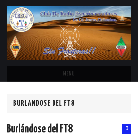
MENU
INICIO
BURLANDOSE DEL FT8
ANTENAS Y ACCESORIOS
AREDN
Burlándose del FT8
0
BANDA CIVIL