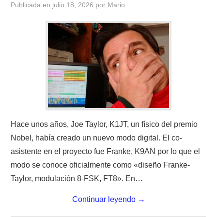
Publicada en
julio 18, 2026
por
Mario
CONTACTO
HISTORIA DE LA RADIO
IMÁGENES CRECJ
LA PULGA MERCANTE
LITERATURA DE LA RADIO
Hace unos años, Joe Taylor, K1JT, un físico del premio
Nobel, había creado un nuevo modo digital. El co-
MIEMBROS ORIGINALES
asistente en el proyecto fue Franke, K9AN por lo que el
modo se conoce oficialmente como «diseño Franke-
MODOS DIGITALES
Taylor, modulación 8-FSK, FT8». En…
MORSE CW APRENDE Y MAS
Continuar leyendo
→