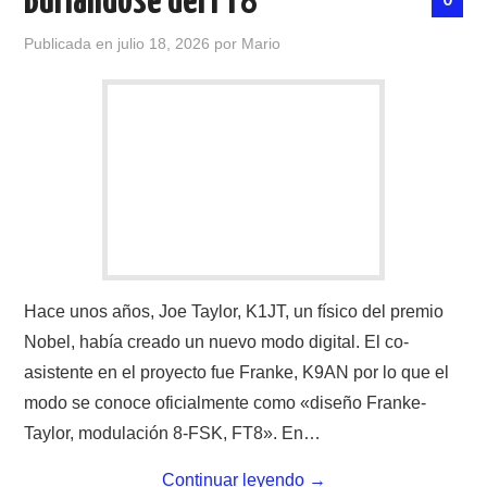
Burlándose del FT8
Publicada en
julio 18, 2026
por
Mario
CONTACTO
HISTORIA DE LA RADIO
IMÁGENES CRECJ
LA PULGA MERCANTE
LITERATURA DE LA RADIO
Hace unos años, Joe Taylor, K1JT, un físico del premio
MIEMBROS ORIGINALES
Nobel, había creado un nuevo modo digital. El co-
asistente en el proyecto fue Franke, K9AN por lo que el
MODOS DIGITALES
modo se conoce oficialmente como «diseño Franke-
Taylor, modulación 8-FSK, FT8». En…
MORSE CW APRENDE Y MAS
Continuar leyendo
→