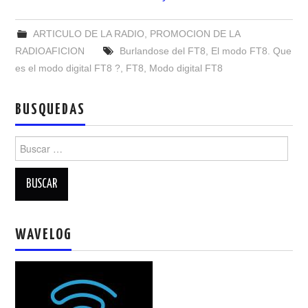
NUESTRAS ACTIVIDADES !
ARTICULO DE LA RADIO
,
PROMOCION DE LA
PATROCINADORES
RADIOAFICION
Burlandose del FT8
,
El modo FT8. Que
es el modo digital FT8 ?
,
FT8
,
Modo digital FT8
PLAN DE BANDAS DE
BUSQUEDAS
RADIOAFICIONADOS EN MEXICO
Buscar:
PROMOCIÓN DE LA RADIO AFICIÓN
PROPAGACIÓN
SALÓN DE LA FAMA DEL CRECJ
WAVELOG
SOLICITUD DE INGRESO
SOTA Y POTA