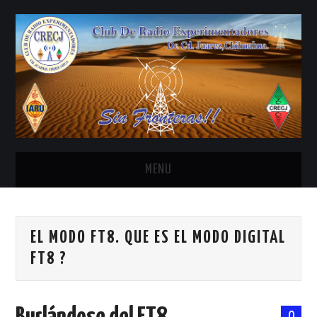
MENU
INICIO
EL MODO FT8. QUE ES EL MODO DIGITAL
ANTENAS Y ACCESORIOS
FT8 ?
AREDN
BANDA CIVIL
0