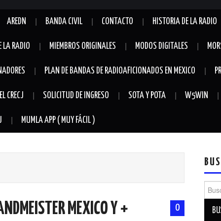
AREDN
BANDA CIVIL
CONTACTO
HISTORIA DE LA RADIO
E LA RADIO
MIEMBROS ORIGINALES
MODOS DIGITALES
MOR
NADORES
PLAN DE BANDAS DE RADIOAFICIONADOS EN MEXICO
P
EL CRECJ
SOLICITUD DE INGRESO
SOTA Y POTA
W5WIN
J
MUMLA APP ( MUY FÁCIL )
BUS
Busca
ANDMEISTER MEXICO Y +
0