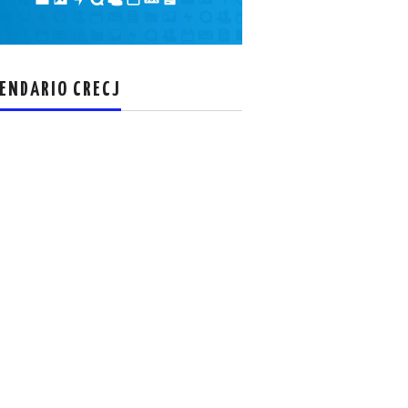
el
volumen.
ENDARIO CRECJ