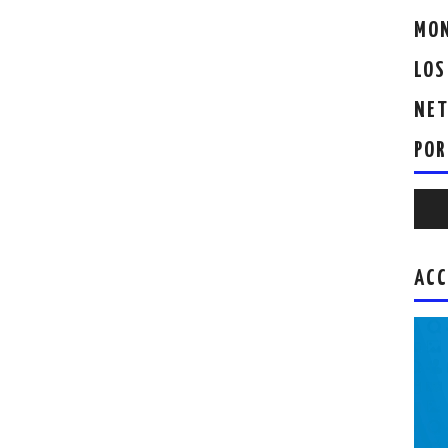
MON
LOS
NET
POR
Repr
de
audio
ACC