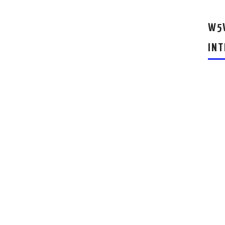
W5W
INT