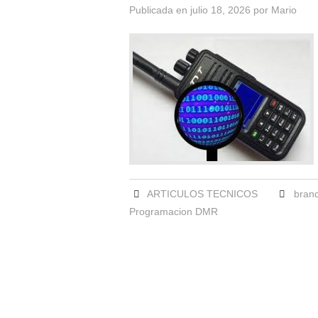
Publicada en
julio 18, 2026
por
Mario
ARTICULOS TECNICOS
bran
Programacion DMR