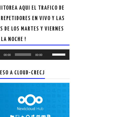
ITOREA AQUI EL TRAFICO DE
 REPETIDORES EN VIVO Y LAS
S DE LOS MARTES Y VIERNES
 LA NOCHE !
oductor
Utiliza
00:00
00:00
las
teclas
de
ESO A CLOUD-CRECJ
flecha
arriba/abajo
para
aumentar
o
disminuir