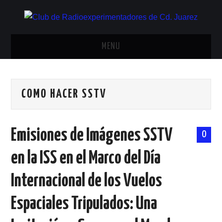
MENU
INICIO
COMO HACER SSTV
ANTENAS Y ACCESORIOS
AREDN
Emisiones de Imágenes SSTV
0
BANDA CIVIL
en la ISS en el Marco del Día
CONTACTO
Internacional de los Vuelos
HISTORIA DE LA RADIO
Espaciales Tripulados: Una