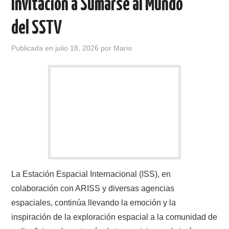
Invitación a Sumarse al Mundo
IMÁGENES CRECJ
del SSTV
LA PULGA MERCANTE
Publicada en
julio 18, 2026
por
Mario
LITERATURA DE LA RADIO
MIEMBROS ORIGINALES
MODOS DIGITALES
MORSE CW APRENDE Y MAS
NUESTRAS ACTIVIDADES !
La Estación Espacial Internacional (ISS), en
PATROCINADORES
colaboración con ARISS y diversas agencias
espaciales, continúa llevando la emoción y la
PLAN DE BANDAS DE
inspiración de la exploración espacial a la comunidad de