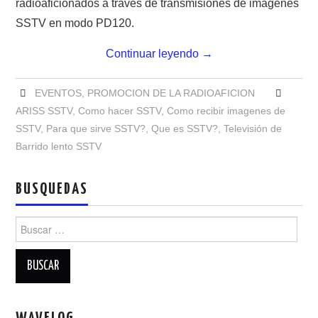
radioaficionados a través de transmisiones de imágenes
RADIOAFICIONADOS EN MEXICO
SSTV en modo PD120.
PROMOCIÓN DE LA RADIO AFICIÓN
Continuar leyendo
→
PROPAGACIÓN
EVENTOS
,
PROMOCION DE LA RADIOAFICION
ARISS SSTV
,
Como hacer SSTV
,
Como recibir imagenes de
SALÓN DE LA FAMA DEL CRECJ
SSTV
,
Para que sirve SSTV?
,
Que es SSTV?
,
Televisión de
Barrido lento SSTV
SOLICITUD DE INGRESO
BUSQUEDAS
SOTA Y POTA
Buscar:
W5WIN
WAVELOG
AUTENTIFICACIÓN DE MIEMBROS DEL