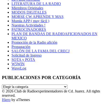
LITERATURA DE LA RADIO
Miembros Originales
MODOS DIGITALES
MORSE CW APRENDE Y MAS
Mumla APP ( muy fácil )
Nuestras Actividades !
PATROCINADORES
PLAN DE BANDAS DE RADIOAFICIONADOS EN
MEXICO
Promoción de la Radio afición
Propagación
SALÓN DE LA FAMA DEL CRECJ
Solicitud de Ingreso
SOTA y POTA
W5WIN
WaveLog
PUBLICACIONES POR CATEGORÍA
PUBLICACIONES
POR
© 2026 Club de Radioexperimentadores de Cd. Juarez. All rights
CATEGORÍA
reserved.
Hiero
by aThemes