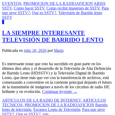
EVENTOS
,
PROMOCION DE LA RADIOAFICION
ARISS
SSTV
,
Como hacer SSTV
,
Como recibir imagenes de SSTV
,
Para
que sirve SSTV?
,
Que es SSTV?
,
Televisión de Barrido lento
SSTV
0
LA SIEMPRE INTERESANTE
TELEVISIÓN DE BARRIDO LENTO
Publicada en
julio 18, 2026
por
Mario
Es interesante notar que esto ha sucedido en gran parte en los
últimos diez años y el desarrollo de la Televisión de Alta Definición
de Barrido Lento (HDSSTV) y la Televisión Digital de Barrido
Lento, que tiene más que ver con la transferencia de archivos, está
comenzando a convertirse en la corriente principal dejando el futuro
de la transmisión de imágenes a través de los circuitos de radio HF,
brillante y en evolución.
Continuar leyendo
→
ARTICULOS DE LA RADIO DE INTERNET
,
ARTICULOS
TECNICOS
,
PROMOCION DE LA RADIOAFICION
Barrido
lento de televisión
,
Escaneo Lento de Televisión
,
Para que sirve
SSTV?
,
Que es SSTV?
,
sstv