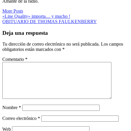
Amante de la radio.
More Posts
Navegación
«Line Quality» importa… y mucho !
OBITUARIO DE THOMAS FAULKENBERRY
de
entradas
Deja una respuesta
Tu dirección de correo electrónico no será publicada.
Los campos
obligatorios están marcados con
*
Comentario
*
Nombre
*
Correo electrónico
*
Web