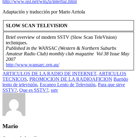
http://www.qsl.net/wm2u/interfaz.html
Adaptación y traducción por Mario Arriola
SLOW SCAN TELEVISION
Brief overview of modern SSTV (Slow Scan TeleVision)
techniques.
Published in the WANSAC (Western & Northern Suburbs
Amateur Radio Club) monthly club magazine Vol 38 Issue May
2007
http://www.wansarc.org.au/
ARTICULOS DE LA RADIO DE INTERNET
,
ARTICULOS
TECNICOS
,
PROMOCION DE LA RADIOAFICION
Barrido
lento de televisión
,
Escaneo Lento de Televisión
,
Para que sirve
SSTV?
,
Que es SSTV?
,
sstv
Mario