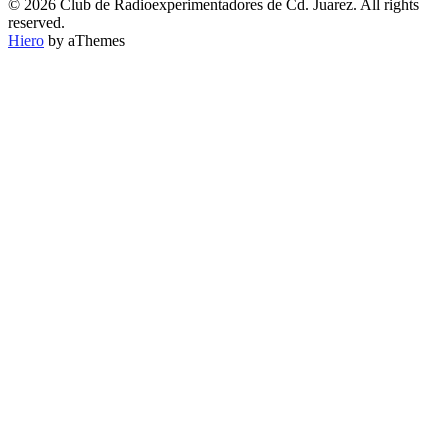
POR
© 2026 Club de Radioexperimentadores de Cd. Juarez. All rights
CATEGORÍA
reserved.
Hiero
by aThemes