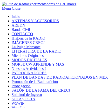
Menu
Close
Inicio
ANTENAS Y ACCESORIOS
AREDN
Banda Civil
CONTACTO
Historia de la RADIO
IMÁGENES CRECJ
La Pulga Mercante
LITERATURA DE LA RADIO
Miembros Originales
MODOS DIGITALES
MORSE CW APRENDE Y MAS
Nuestras Actividades !
PATROCINADORES
PLAN DE BANDAS DE RADIOAFICIONADOS EN MEX
Promoción de la Radio afición
Propagación
SALÓN DE LA FAMA DEL CRECJ
Solicitud de Ingreso
SOTA y POTA
W5WIN
WaveLog