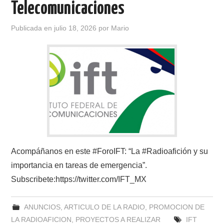
Telecomunicaciones
CONTACTO
Publicada en
julio 18, 2026
por
Mario
HISTORIA DE LA RADIO
IMÁGENES CRECJ
LA PULGA MERCANTE
LITERATURA DE LA RADIO
MIEMBROS ORIGINALES
Acompáñanos en este #ForoIFT: “La #Radioafición y su
importancia en tareas de emergencia”.
MODOS DIGITALES
Subscribete:https://twitter.com/IFT_MX
MORSE CW APRENDE Y MAS
ANUNCIOS
,
ARTICULO DE LA RADIO
,
PROMOCION DE
LA RADIOAFICION
,
PROYECTOS A REALIZAR
IFT