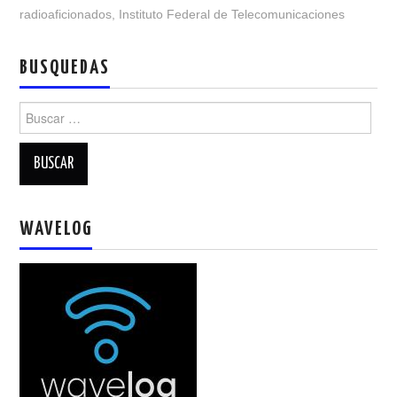
NUESTRAS ACTIVIDADES !
radioaficionados
,
Instituto Federal de Telecomunicaciones
PATROCINADORES
BUSQUEDAS
PLAN DE BANDAS DE
Buscar:
RADIOAFICIONADOS EN MEXICO
PROMOCIÓN DE LA RADIO AFICIÓN
WAVELOG
PROPAGACIÓN
SALÓN DE LA FAMA DEL CRECJ
SOLICITUD DE INGRESO
SOTA Y POTA