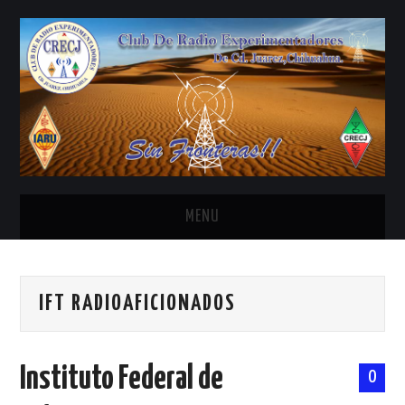
MENU
INICIO
IFT RADIOAFICIONADOS
ANTENAS Y ACCESORIOS
AREDN
Instituto Federal de
0
BANDA CIVIL