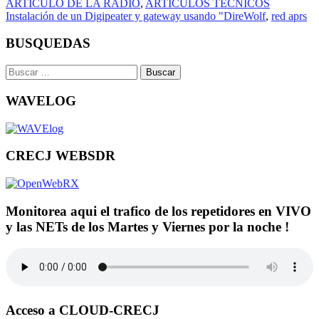
ARTICULO DE LA RADIO
,
ARTICULOS TECNICOS
Instalación de un Digipeater y gateway usando "DireWolf
,
red aprs
BUSQUEDAS
Buscar:
WAVELOG
CRECJ WEBSDR
Monitorea aqui el trafico de los repetidores en VIVO
y las NETs de los Martes y Viernes por la noche !
Acceso a CLOUD-CRECJ