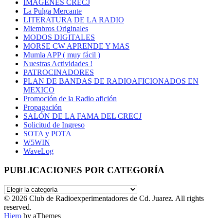
IMÁGENES CRECJ
La Pulga Mercante
LITERATURA DE LA RADIO
Miembros Originales
MODOS DIGITALES
MORSE CW APRENDE Y MAS
Mumla APP ( muy fácil )
Nuestras Actividades !
PATROCINADORES
PLAN DE BANDAS DE RADIOAFICIONADOS EN
MEXICO
Promoción de la Radio afición
Propagación
SALÓN DE LA FAMA DEL CRECJ
Solicitud de Ingreso
SOTA y POTA
W5WIN
WaveLog
PUBLICACIONES POR CATEGORÍA
PUBLICACIONES
POR
© 2026 Club de Radioexperimentadores de Cd. Juarez. All rights
CATEGORÍA
reserved.
Hiero
by aThemes