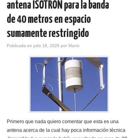
antena ISOTRON para la banda
CONTACTO
de 40 metros en espacio
HISTORIA DE LA RADIO
sumamente restringido
IMÁGENES CRECJ
Publicada en
julio 18, 2026
por
Mario
LA PULGA MERCANTE
LITERATURA DE LA RADIO
MIEMBROS ORIGINALES
MODOS DIGITALES
Primero que nada quiero comentar que esta es una
MORSE CW APRENDE Y MAS
antena acerca de la cual hay poca información técnica