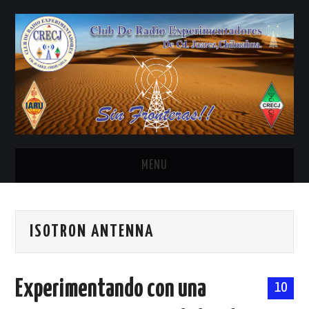
MENU
INICIO
ISOTRON ANTENNA
ANTENAS Y ACCESORIOS
AREDN
Experimentando con una
10
BANDA CIVIL