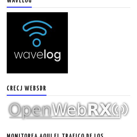
WAVELOG
W5WIN
WAVELOG
AUTENTIFICACIÓN DE MIEMBROS DEL
CRECJ
MUMLA APP ( MUY FÁCIL )
CRECJ WEBSDR
MONITOREA AQUI EL TRAFICO DE LOS