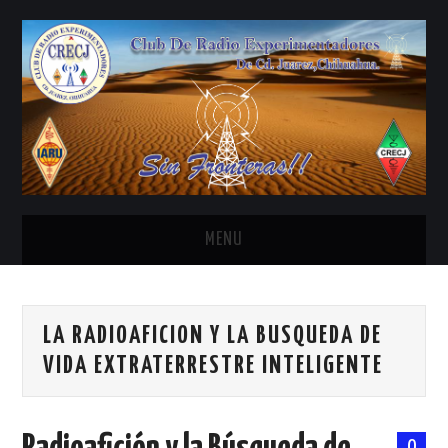
MENU
INICIO
LA RADIOAFICION Y LA BUSQUEDA DE
ANTENAS Y ACCESORIOS
VIDA EXTRATERRESTRE INTELIGENTE
AREDN
BANDA CIVIL
0