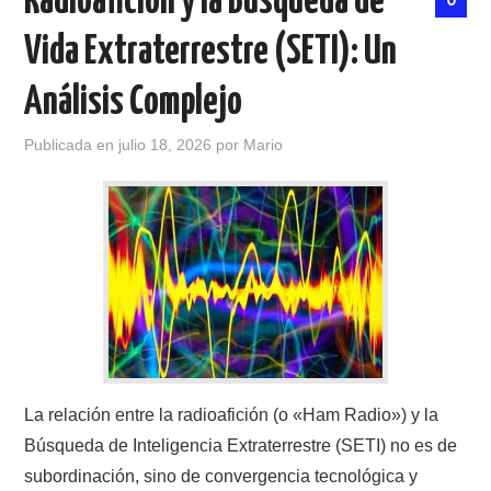
Radioafición y la Búsqueda de
Vida Extraterrestre (SETI): Un
CONTACTO
Análisis Complejo
HISTORIA DE LA RADIO
Publicada en
julio 18, 2026
por
Mario
IMÁGENES CRECJ
LA PULGA MERCANTE
LITERATURA DE LA RADIO
MIEMBROS ORIGINALES
MODOS DIGITALES
La relación entre la radioafición (o «Ham Radio») y la
MORSE CW APRENDE Y MAS
Búsqueda de Inteligencia Extraterrestre (SETI) no es de
subordinación, sino de convergencia tecnológica y