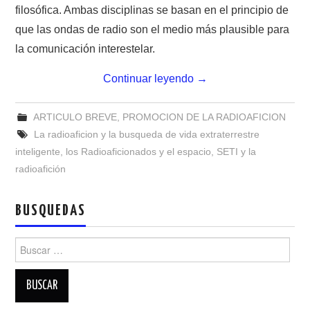
NUESTRAS ACTIVIDADES !
filosófica. Ambas disciplinas se basan en el principio de
que las ondas de radio son el medio más plausible para
PATROCINADORES
la comunicación interestelar.
PLAN DE BANDAS DE
Continuar leyendo
→
RADIOAFICIONADOS EN MEXICO
ARTICULO BREVE
,
PROMOCION DE LA RADIOAFICION
La radioaficion y la busqueda de vida extraterrestre
PROMOCIÓN DE LA RADIO AFICIÓN
inteligente
,
los Radioaficionados y el espacio
,
SETI y la
radioafición
PROPAGACIÓN
BUSQUEDAS
SALÓN DE LA FAMA DEL CRECJ
Buscar:
SOLICITUD DE INGRESO
SOTA Y POTA