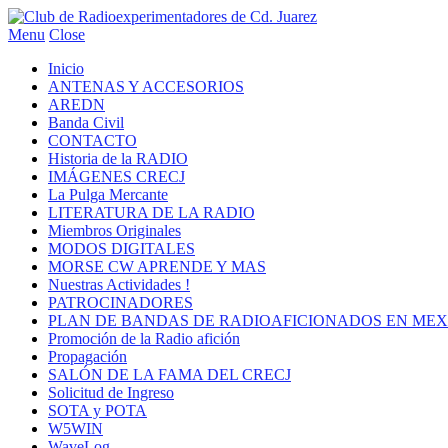
Menu
Close
Inicio
ANTENAS Y ACCESORIOS
AREDN
Banda Civil
CONTACTO
Historia de la RADIO
IMÁGENES CRECJ
La Pulga Mercante
LITERATURA DE LA RADIO
Miembros Originales
MODOS DIGITALES
MORSE CW APRENDE Y MAS
Nuestras Actividades !
PATROCINADORES
PLAN DE BANDAS DE RADIOAFICIONADOS EN MEX
Promoción de la Radio afición
Propagación
SALÓN DE LA FAMA DEL CRECJ
Solicitud de Ingreso
SOTA y POTA
W5WIN
WaveLog