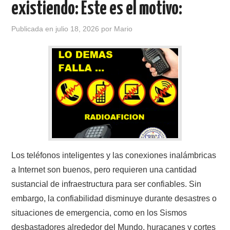
existiendo: Este es el motivo:
CONTACTO
Publicada en
julio 18, 2026
por
Mario
HISTORIA DE LA RADIO
IMÁGENES CRECJ
LA PULGA MERCANTE
LITERATURA DE LA RADIO
MIEMBROS ORIGINALES
Los teléfonos inteligentes y las conexiones inalámbricas
a Internet son buenos, pero requieren una cantidad
MODOS DIGITALES
sustancial de infraestructura para ser confiables. Sin
embargo, la confiabilidad disminuye durante desastres o
MORSE CW APRENDE Y MAS
situaciones de emergencia, como en los Sismos
desbastadores alrededor del Mundo, huracanes y cortes