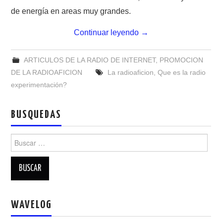
NUESTRAS ACTIVIDADES !
de energía en areas muy grandes.
PATROCINADORES
Continuar leyendo
→
PLAN DE BANDAS DE
ARTICULOS DE LA RADIO DE INTERNET
,
PROMOCION
DE LA RADIOAFICION
La radioaficion
,
Que es la radio
RADIOAFICIONADOS EN MEXICO
experimentación?
PROMOCIÓN DE LA RADIO AFICIÓN
BUSQUEDAS
PROPAGACIÓN
Buscar:
SALÓN DE LA FAMA DEL CRECJ
SOLICITUD DE INGRESO
WAVELOG
SOTA Y POTA