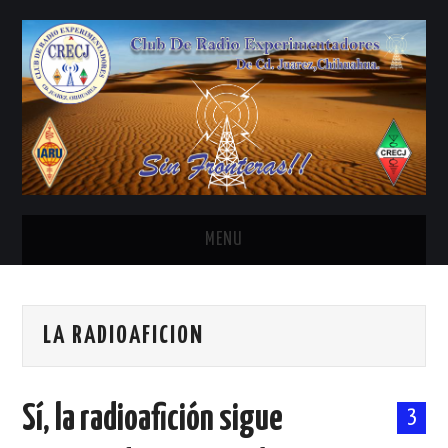
MENU
INICIO
LA RADIOAFICION
ANTENAS Y ACCESORIOS
AREDN
Sí, la radioafición sigue
3
BANDA CIVIL