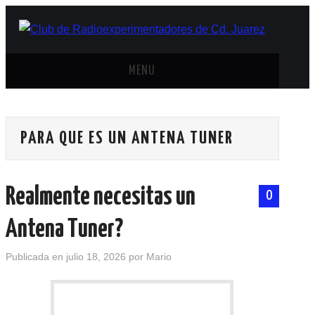
MENU
INICIO
PARA QUE ES UN ANTENA TUNER
ANTENAS Y ACCESORIOS
AREDN
Realmente necesitas un
0
BANDA CIVIL
Antena Tuner?
CONTACTO
Publicada en
julio 18, 2026
por
Mario
HISTORIA DE LA RADIO