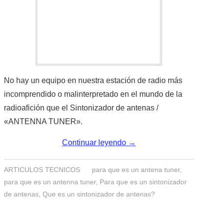
IMÁGENES CRECJ
LA PULGA MERCANTE
LITERATURA DE LA RADIO
MIEMBROS ORIGINALES
No hay un equipo en nuestra estación de radio más
incomprendido o malinterpretado en el mundo de la
MODOS DIGITALES
radioafición que el Sintonizador de antenas /
«ANTENNA TUNER».
MORSE CW APRENDE Y MAS
Continuar leyendo
→
NUESTRAS ACTIVIDADES !
ARTICULOS TECNICOS
para que es un antena tuner
,
PATROCINADORES
para que es un antenna tuner
,
Para que es un sintonizador
de antenas
,
Que es un sintonizador de antenas?
PLAN DE BANDAS DE