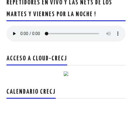
REPETIDORES EN VIVO Y LAS NETS DE LOS
RADIOAFICIONADOS EN MEXICO
MARTES Y VIERNES POR LA NOCHE !
PROMOCIÓN DE LA RADIO AFICIÓN
PROPAGACIÓN
SALÓN DE LA FAMA DEL CRECJ
ACCESO A CLOUD-CRECJ
SOLICITUD DE INGRESO
SOTA Y POTA
CALENDARIO CRECJ
W5WIN
WAVELOG
AUTENTIFICACIÓN DE MIEMBROS DEL