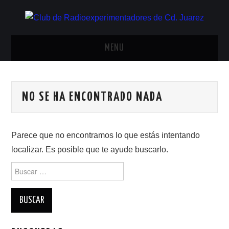
MENU
INICIO
NO SE HA ENCONTRADO NADA
ANTENAS Y ACCESORIOS
AREDN
Parece que no encontramos lo que estás intentando
localizar. Es posible que te ayude buscarlo.
BANDA CIVIL
Buscar:
CONTACTO
HISTORIA DE LA RADIO