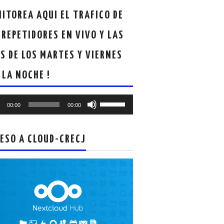
ITOREA AQUI EL TRAFICO DE
 REPETIDORES EN VIVO Y LAS
S DE LOS MARTES Y VIERNES
 LA NOCHE !
oductor
Utiliza
00:00
00:00
las
teclas
de
ESO A CLOUD-CRECJ
flecha
arriba/abajo
para
aumentar
o
disminuir