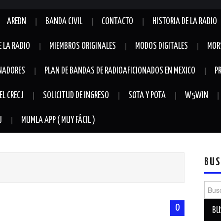
AREDN
BANDA CIVIL
CONTACTO
HISTORIA DE LA RADIO
E LA RADIO
MIEMBROS ORIGINALES
MODOS DIGITALES
MOR
NADORES
PLAN DE BANDAS DE RADIOAFICIONADOS EN MEXICO
P
EL CRECJ
SOLICITUD DE INGRESO
SOTA Y POTA
W5WIN
J
MUMLA APP ( MUY FÁCIL )
BUS
Busca
0