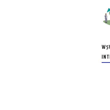
W5W
INT