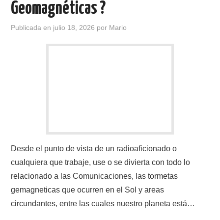
Geomagnéticas ?
CONTACTO
Publicada en
julio 18, 2026
por
Mario
HISTORIA DE LA RADIO
IMÁGENES CRECJ
LA PULGA MERCANTE
LITERATURA DE LA RADIO
MIEMBROS ORIGINALES
Desde el punto de vista de un radioaficionado o
cualquiera que trabaje, use o se divierta con todo lo
MODOS DIGITALES
relacionado a las Comunicaciones, las tormetas
gemagneticas que ocurren en el Sol y areas
MORSE CW APRENDE Y MAS
circundantes, entre las cuales nuestro planeta está…