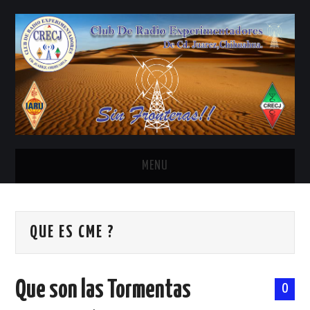
MENU
INICIO
QUE ES CME ?
ANTENAS Y ACCESORIOS
AREDN
Que son las Tormentas
0
BANDA CIVIL