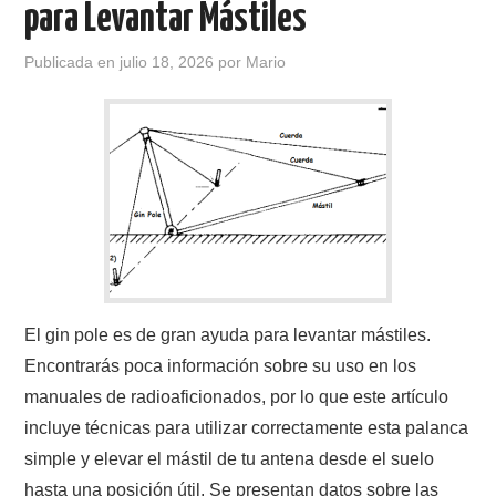
para Levantar Mástiles
CONTACTO
Publicada en
julio 18, 2026
por
Mario
HISTORIA DE LA RADIO
IMÁGENES CRECJ
LA PULGA MERCANTE
LITERATURA DE LA RADIO
MIEMBROS ORIGINALES
El gin pole es de gran ayuda para levantar mástiles.
Encontrarás poca información sobre su uso en los
MODOS DIGITALES
manuales de radioaficionados, por lo que este artículo
incluye técnicas para utilizar correctamente esta palanca
MORSE CW APRENDE Y MAS
simple y elevar el mástil de tu antena desde el suelo
hasta una posición útil. Se presentan datos sobre las