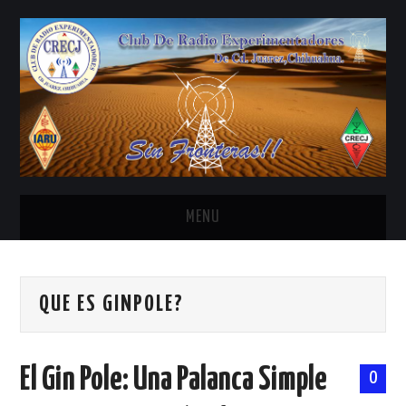
MENU
INICIO
QUE ES GINPOLE?
ANTENAS Y ACCESORIOS
AREDN
El Gin Pole: Una Palanca Simple
0
BANDA CIVIL