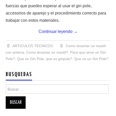
NUESTRAS ACTIVIDADES !
fuerzas que puedes esperar al usar el gin pole,
accesorios de aparejo y el procedimiento correcto para
PATROCINADORES
trabajar con estos materiales.
PLAN DE BANDAS DE
Continuar leyendo
→
RADIOAFICIONADOS EN MEXICO
ARTICULOS TECNICOS
Como levantar un mastil
con antena
,
Como levantar un mastil?
,
Para que sirve un Gin
PROMOCIÓN DE LA RADIO AFICIÓN
Pole?
,
Que es Gin Pole
,
que es ginpole?
,
Que es un Gin Pole?
PROPAGACIÓN
BUSQUEDAS
SALÓN DE LA FAMA DEL CRECJ
Buscar:
SOLICITUD DE INGRESO
SOTA Y POTA