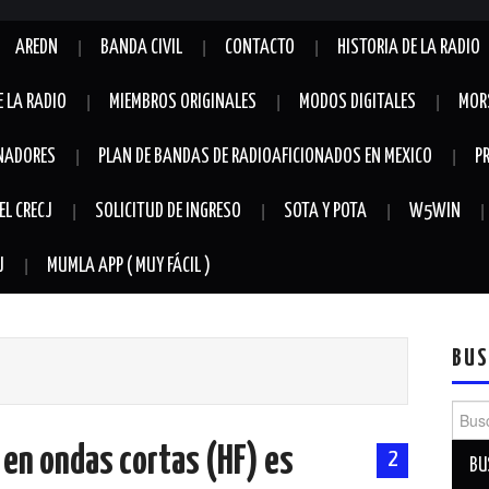
AREDN
BANDA CIVIL
CONTACTO
HISTORIA DE LA RADIO
E LA RADIO
MIEMBROS ORIGINALES
MODOS DIGITALES
MOR
NADORES
PLAN DE BANDAS DE RADIOAFICIONADOS EN MEXICO
P
EL CRECJ
SOLICITUD DE INGRESO
SOTA Y POTA
W5WIN
J
MUMLA APP ( MUY FÁCIL )
BUS
?
Busca
 en ondas cortas (HF) es
2