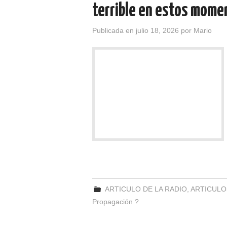
terrible en estos mome
Publicada en
julio 18, 2026
por
Mario
ARTICULO DE LA RADIO
,
ARTICULO
Propagación ?