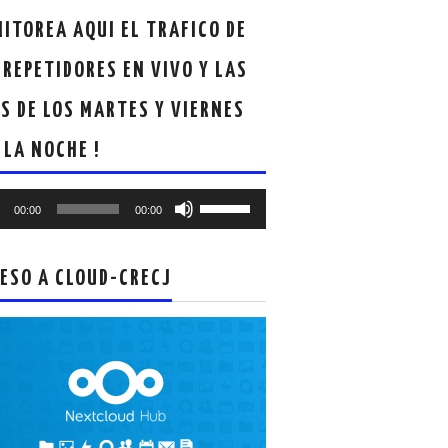
ITOREA AQUI EL TRAFICO DE
 REPETIDORES EN VIVO Y LAS
S DE LOS MARTES Y VIERNES
 LA NOCHE !
oductor
Utiliza
00:00
00:00
las
teclas
de
ESO A CLOUD-CRECJ
flecha
arriba/abajo
para
aumentar
o
disminuir