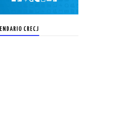
el
volumen.
ENDARIO CRECJ