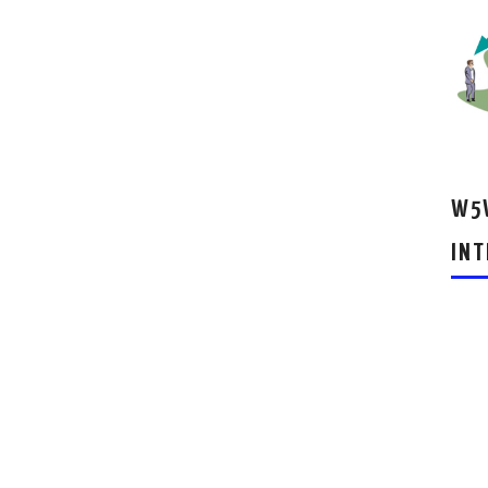
W5W
INT