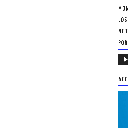
MON
LOS
NET
POR
Repr
de
audio
ACC