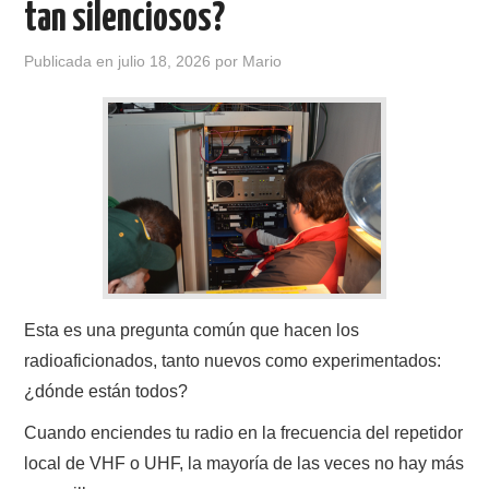
tan silenciosos?
CONTACTO
Publicada en
julio 18, 2026
por
Mario
HISTORIA DE LA RADIO
IMÁGENES CRECJ
LA PULGA MERCANTE
LITERATURA DE LA RADIO
MIEMBROS ORIGINALES
Esta es una pregunta común que hacen los
radioaficionados, tanto nuevos como experimentados:
MODOS DIGITALES
¿dónde están todos?
Cuando enciendes tu radio en la frecuencia del repetidor
MORSE CW APRENDE Y MAS
local de VHF o UHF, la mayoría de las veces no hay más