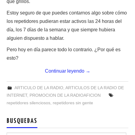
que grillos.
NUESTRAS ACTIVIDADES !
Estoy seguro de que puedes contarnos algo sobre cómo
PATROCINADORES
los repetidores pudieran estar activos las 24 horas del
día, los 7 días de la semana y que siempre hubiera
PLAN DE BANDAS DE
alguien dispuesto a hablar.
RADIOAFICIONADOS EN MEXICO
Pero hoy en día parece todo lo contrario. ¿Por qué es
esto?
PROMOCIÓN DE LA RADIO AFICIÓN
Continuar leyendo
→
PROPAGACIÓN
ARTICULO DE LA RADIO
,
ARTICULOS DE LA RADIO DE
SALÓN DE LA FAMA DEL CRECJ
INTERNET
,
PROMOCION DE LA RADIOAFICION
repetidores silenciosos
,
repetidores sin gente
SOLICITUD DE INGRESO
BUSQUEDAS
SOTA Y POTA