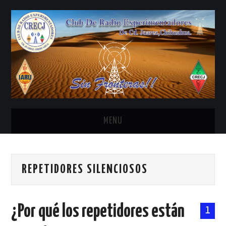
MENU
INICIO
REPETIDORES SILENCIOSOS
ANTENAS Y ACCESORIOS
AREDN
¿Por qué los repetidores están
1
BANDA CIVIL