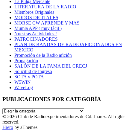
La Pulga Mercante
LITERATURA DE LA RADIO
Miembros Originales
MODOS DIGITALES
MORSE CW APRENDE Y MAS
Mumla APP ( muy fácil )
Nuestras Actividades !
PATROCINADORES
PLAN DE BANDAS DE RADIOAFICIONADOS EN
MEXICO
Promoción de la Radio afición
Propagación
SALÓN DE LA FAMA DEL CRECJ
Solicitud de Ingreso
SOTA y POTA
W5WIN
WaveLog
PUBLICACIONES POR CATEGORÍA
PUBLICACIONES
POR
© 2026 Club de Radioexperimentadores de Cd. Juarez. All rights
CATEGORÍA
reserved.
Hiero
by aThemes