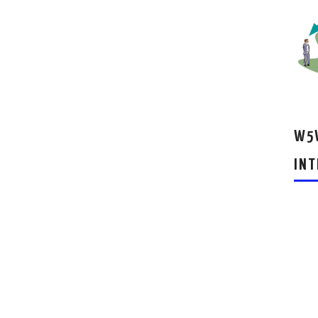
W5W
INT