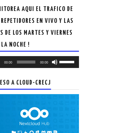
ITOREA AQUI EL TRAFICO DE
 REPETIDORES EN VIVO Y LAS
S DE LOS MARTES Y VIERNES
 LA NOCHE !
oductor
Utiliza
00:00
00:00
las
teclas
de
ESO A CLOUD-CRECJ
flecha
arriba/abajo
para
aumentar
o
disminuir