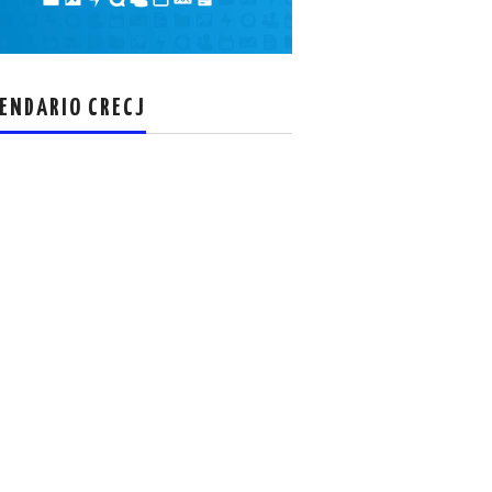
el
volumen.
ENDARIO CRECJ