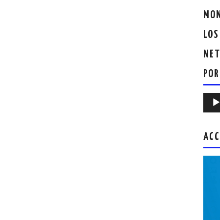
MON
LOS
NET
POR
Repr
de
audio
ACC